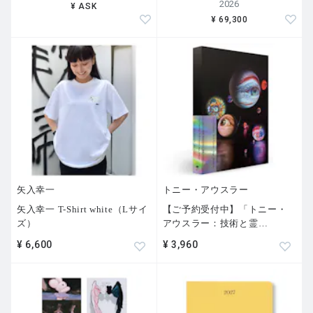
2026
¥ ASK
¥ 69,300
矢入幸一
トニー・アウスラー
矢入幸一 T-Shirt white（Lサイ
【ご予約受付中】「トニー・
ズ）
アウスラー：技術と霊
…
¥ 6,600
¥ 3,960