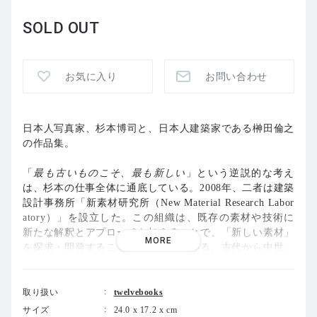
SOLD OUT
お気に入り
お問い合わせ
日本人写真家、杉本博司と、日本人建築家である榊田倫之
の作品集。
「
最も古いものこそ、最も新しい
」という逆説的な考え
は、杉本の仕事全体に通底している。2008年、二者は建築
設計事務所「新素材研究所（New Material Research Labor
atory）」を設立した。この組織は、既存の素材や技術に
新たな解釈とアプローチを加えることで、「新しい素材」
MORE
を探求・開発することを目的としている。古代から中世、
近代に至るまで受け継がれてきた素材の使い方を再考し、
過去の時代と現在とを再び結びつけ、その関係を建築を通
じて未来へと延ばしていくことがその理念である。
取り扱い
twelvebooks
サイズ
24.0 x 17.2 x cm