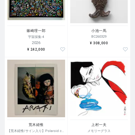
篠崎理一郎
小池一馬
BC260329
宇宙採集-4
2026
¥ 308,000
¥ 242,000
荒木経惟
上村一夫
【荒木経惟/サイン入り】Polaroid collage
メモリーグラス