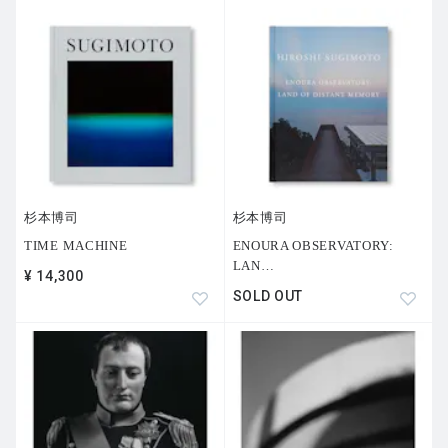
杉本博司
杉本博司
TIME MACHINE
ENOURA OBSERVATORY:
LAN
…
¥ 14,300
SOLD OUT