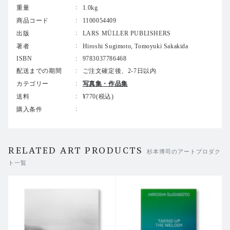
本書は、「新素材研究所」の芸術と建築、さらには考古学
重量
1.0kg
的な思想と現代的実践に深く迫る一冊である。豊富な図版
商品コード
1100054409
とともに、各プロジェクトにおける素材の選択過程が示さ
出版
LARS MÜLLER PUBLISHERS
れている。収録された写真はそれ自体が構成的な作品であ
り、過去と現在の均衡を感じさせる場面が提示される。二
著者
Hiroshi Sugimoto, Tomoyuki Sakakida
者は、それぞれの実践とアプローチについて本書の主要テ
ISBN
9783037786468
キストを執筆している。さらに、日本の伝統や美意識に根
配送までの期間
ご注文確定後、2-7日以内
ざした研究所の設計思想の起源や歴史的背景を掘り下げる
カテゴリー
写真集・作品集
寄稿も収録。また、同研究所の調査に基づく素材や日本の
送料
¥770(税込)
古典技法に関する注釈付き索引も掲載する。
購入条件
RELATED ART PRODUCTS
杉本博司のアートプロダク
ト一覧