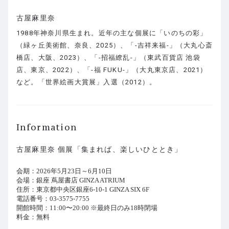
古屋麻里奈
1988年神奈川県生まれ。近年の主な個展に「いのちの彩」
（緑ヶ丘美術館、奈良、2025）、「-吉祥来福-」（大丸心斎
橋店、大阪、2023）、「-招福繚乱-」（東武百貨店 池袋
店、東京、2022）、「-福 FUKU-」（大丸東京店、2021）
など。「世界絵画大賞展」入選（2012）。
Information
古屋麻里奈 個展「集まれば、楽しいひととき」
会期：2026年5月23日～6月10日
会場：銀座 蔦屋書店 GINZA ATRIUM
住所：東京都中央区銀座6-10-1 GINZA SIX 6F
電話番号：03-3575-7755
開館時間：11:00〜20:00 ※最終日のみ18時閉場
料金：無料