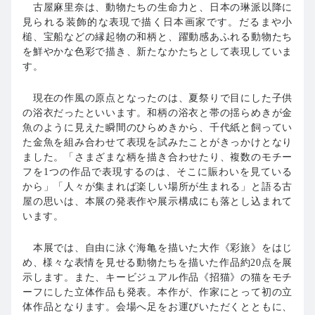
古屋麻里奈は、動物たちの生命力と、日本の琳派以降に
見られる装飾的な表現で描く日本画家です。だるまや小
槌、宝船などの縁起物の和柄と、躍動感あふれる動物たち
を鮮やかな色彩で描き、新たなかたちとして表現していま
す。
現在の作風の原点となったのは、夏祭りで目にした子供
の浴衣だったといいます。和柄の浴衣と帯の揺らめきが金
魚のように見えた瞬間のひらめきから、千代紙と飼ってい
た金魚を組み合わせて表現を試みたことがきっかけとなり
ました。「さまざまな柄を描き合わせたり、複数のモチー
フを1つの作品で表現するのは、そこに賑わいを見ている
から」「人々が集まれば楽しい場所が生まれる」と語る古
屋の思いは、本展の発表作や展示構成にも落とし込まれて
います。
本展では、自由に泳ぐ海亀を描いた大作《彩旅》をはじ
め、様々な表情を見せる動物たちを描いた作品約20点を展
示します。また、キービジュアル作品《招猫》の猫をモチ
ーフにした立体作品も発表。本作が、作家にとって初の立
体作品となります。会場へ足をお運びいただくとともに、