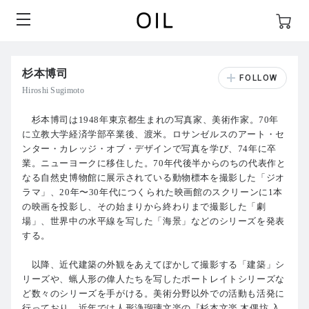
杉本博司
Hiroshi Sugimoto
杉本博司は1948年東京都生まれの写真家、美術作家。70年
に立教大学経済学部卒業後、渡米。ロサンゼルスのアート・セ
ンター・カレッジ・オブ・デザインで写真を学び、74年に卒
業。ニューヨークに移住した。70年代後半からのちの代表作と
なる自然史博物館に展示されている動物標本を撮影した「ジオ
ラマ」、20年〜30年代につくられた映画館のスクリーンに1本
の映画を投影し、その始まりから終わりまで撮影した「劇
場」、世界中の水平線を写した「海景」などのシリーズを発表
する。
以降、近代建築の外観をあえてぼかして撮影する「建築」シ
リーズや、蝋人形の偉人たちを写したポートレイトシリーズな
ど数々のシリーズを手がける。美術分野以外での活動も活発に
行っており、近年では人形浄瑠璃文楽の『杉本文楽 木偶坊 入