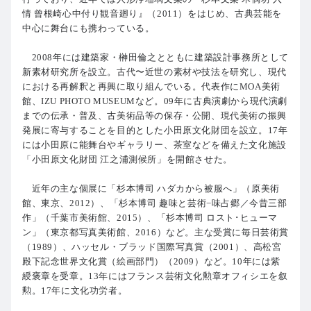
情 曾根崎心中付り観音廻り』（2011）をはじめ、古典芸能を
中心に舞台にも携わっている。
2008年には建築家・榊田倫之とともに建築設計事務所として
新素材研究所を設立。古代〜近世の素材や技法を研究し、現代
における再解釈と再興に取り組んでいる。代表作にMOA美術
館、IZU PHOTO MUSEUMなど。09年に古典演劇から現代演劇
までの伝承・普及、古美術品等の保存・公開、現代美術の振興
発展に寄与することを目的とした小田原文化財団を設立。17年
には小田原に能舞台やギャラリー、茶室などを備えた文化施設
「小田原文化財団 江之浦測候所」を開館させた。
近年の主な個展に「杉本博司 ハダカから被服へ」（原美術
館、東京、2012）、「杉本博司 趣味と芸術−味占郷／今昔三部
作」（千葉市美術館、2015）、「杉本博司 ロスト･ヒューマ
ン」（東京都写真美術館、2016）など。主な受賞に毎日芸術賞
（1989）、ハッセル・ブラッド国際写真賞（2001）、高松宮
殿下記念世界文化賞（絵画部門）（2009）など。10年には紫
綬褒章を受章。13年にはフランス芸術文化勲章オフィシエを叙
勲。17年に文化功労者。