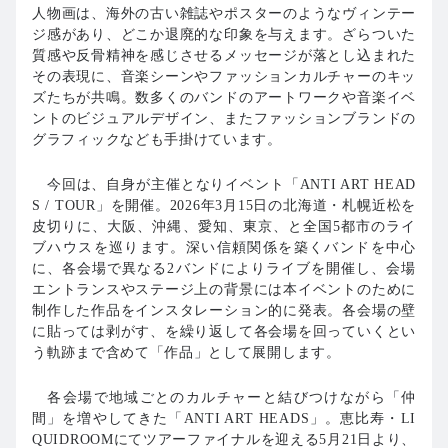
人物画は、海外の古い雑誌やポスターのようなヴィンテー
ジ感があり、どこか退廃的な印象を与えます。ざらついた
質感や反骨精神を感じさせるメッセージが落とし込まれた
その表現に、音楽シーンやファッションカルチャーのキッ
ズたちが共鳴。数多くのバンドのアートワークや音楽イベ
ントのビジュアルデザイン、またファッションブランドの
グラフィックなども手掛けています。
今回は、自身が主催となりイベント「ANTI ART HEAD
S / TOUR」を開催。2026年3月15日の北海道・札幌近松を
皮切りに、大阪、沖縄、愛知、東京、と全国5都市のライ
ブハウスを巡ります。深い信頼関係を築くバンドを中心
に、各会場で異なる2バンドによりライブを開催し、会場
エントランスやステージ上の背景には本イベントのために
制作した作品をインスタレーション的に発表。各会場の壁
に貼っては剥がす、を繰り返して各会場を回っていくとい
う軌跡まで含めて「作品」として展開します。
各会場で地域ごとのカルチャーと結びつけながら「仲
間」を増やしてきた「ANTI ART HEADS」。恵比寿・LI
QUIDROOMにてツアーファイナルを迎える5月21日より、