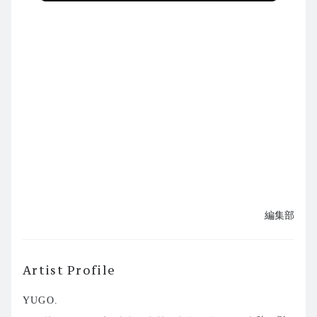
編集部
Artist Profile
YUGO.