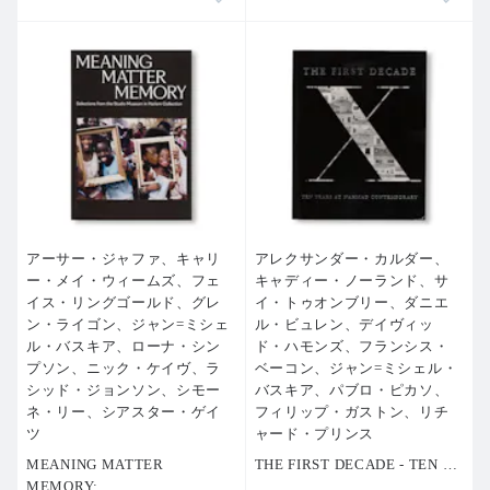
アーサー・ジャファ、キャリ
アレクサンダー・カルダー、
ー・メイ・ウィームズ、フェ
キャディー・ノーランド、サ
イス・リングゴールド、グレ
イ・トゥオンブリー、ダニエ
ン・ライゴン、ジャン=ミシェ
ル・ビュレン、デイヴィッ
ル・バスキア、ローナ・シン
ド・ハモンズ、フランシス・
プソン、ニック・ケイヴ、ラ
ベーコン、ジャン=ミシェル・
シッド・ジョンソン、シモー
バスキア、パブロ・ピカソ、
ネ・リー、シアスター・ゲイ
フィリップ・ガストン、リチ
ツ
ャード・プリンス
MEANING MATTER
THE FIRST DECADE - TEN
…
MEMORY:
…