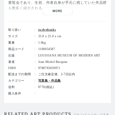
展覧会であり、生前、作者自身が手元に残していた作品群
も数多く紹介される。
MORE
「バスキア」という存在はひとつのアイコンであり、神話
であり、さらにはブランドとしての地位を占めている。頭
部、身体、そして力強い象徴的な表現によって鮮烈に登場
取り扱い
twelvebooks
した若き黒人アーティストである作者は、早くから美術史
サイズ
33.0 x 25.0 x cm
という狭い枠組みを突き破り、27歳でこの世を去った後
重量
1.0kg
も、その存在は世界的な現象として広がり続けている。以
商品コード
1100054587
来、その人生と作品をめぐる神話性はますます強まり、今
出版
LOUISIANA MUSEUM OF MODERN ART
日ではポピュラーカルチャーのなかで独自の生命を持つに
至っている。
著者
Jean-Michel Basquiat
ISBN
9788793659971
爆発的かつ表現力に満ちた制作活動のなかで、作者にはも
配送までの期間
ご注文確定後、2-7日以内
うひとつの作品群が存在する。主に1981年から1983年に
カテゴリー
写真集・作品集
かけて制作された紙にオイルパステルで描かれたドローイ
送料
¥770(税込)
ング群であり、「頭部」というモチーフを中心に据えなが
購入条件
らも、作者の実践に特徴的なテキストや記号表現がほとん
ど排除されている。作者はこれらの作品を手元に残し、生
前にはほとんど公開されることがなかった。
RELATED ART PRODUCTS
ジャン=ミシェル・バスキ