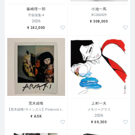
篠崎理一郎
小池一馬
BC260329
宇宙採集-4
2026
¥ 308,000
¥ 242,000
荒木経惟
上村一夫
【荒木経惟/サイン入り】Polaroid collage
メモリーグラス
2026
¥ ASK
¥ 69,300