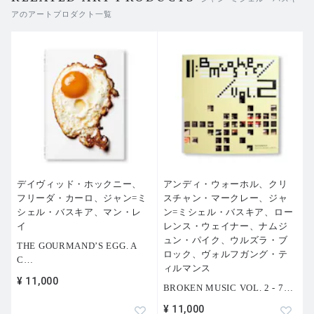
このような頭部の表現は、絵画や他メディア作品のための
アのアートプロダクト一覧
習作ではない。それ自体で完結した作品であり、制作全体
をあらためて考察する契機を与えるものである。
デイヴィッド・ホックニー、
アンディ・ウォーホル、クリ
フリーダ・カーロ、ジャン=ミ
スチャン・マークレー、ジャ
シェル・バスキア、マン・レ
ン=ミシェル・バスキア、ロー
イ
レンス・ウェイナー、ナムジ
ュン・パイク、ウルズラ・ブ
THE GOURMAND’S EGG. A
ロック、ヴォルフガング・テ
C
…
ィルマンス
¥ 11,000
BROKEN MUSIC VOL. 2 - 7
…
¥ 11,000