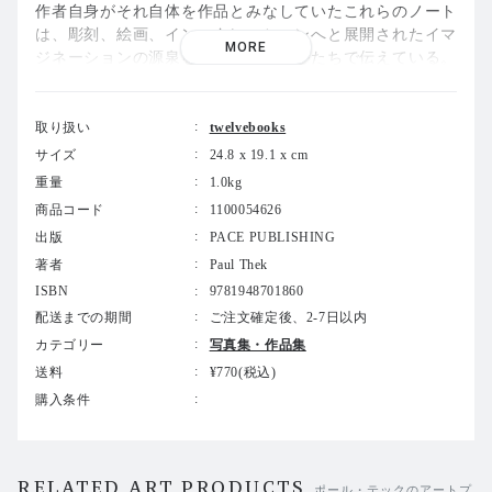
作者自身がそれ自体を作品とみなしていたこれらのノート
は、彫刻、絵画、インスタレーションへと展開されたイマ
MORE
ジネーションの源泉を、比類のないかたちで伝えている。
本書は、1977年に制作されたコンポジション・ノートの一
冊をファクシミリ版として刊行した一冊である。鮮やかな
水彩、リスト、走り書き、メモ、スケッチを通して、伝説
取り扱い
twelvebooks
的なアーティストの内面の断片を垣間見せる、制作実践の
サイズ
24.8 x 19.1 x cm
親密な側面に迫っている。
重量
1.0kg
商品コード
1100054626
出版
PACE PUBLISHING
著者
Paul Thek
ISBN
9781948701860
配送までの期間
ご注文確定後、2-7日以内
カテゴリー
写真集・作品集
送料
¥770(税込)
購入条件
RELATED ART PRODUCTS
ポール・テックのアートプ