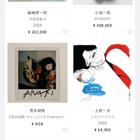
篠崎理一郎
小池一馬
BC260329
宇宙採集-4
2026
¥ 308,000
¥ 242,000
荒木経惟
上村一夫
【荒木経惟/サイン入り】Polaroid collage
メモリーグラス
2026
¥ ASK
¥ 69,300