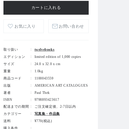
お気に入り
お問い合わせ
取り扱い
twelvebooks
エディション
limited edition of 1,000 copies
サイズ
24.0 x 32.0 x cm
重量
1.0kg
商品コード
1100043559
出版
AMERICAN ART CATALOGUES
著者
Paul Thek
ISBN
9798893423617
配送までの期間
ご注文確定後、2-7日以内
カテゴリー
写真集・作品集
送料
¥770(税込)
購入条件