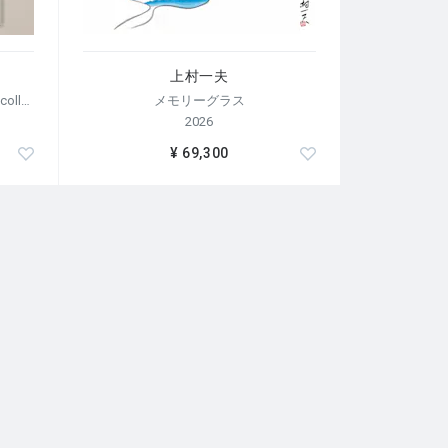
上村一夫
【荒木経惟/サイン入り】Polaroid collage
メモリーグラス
2026
¥ 69,300