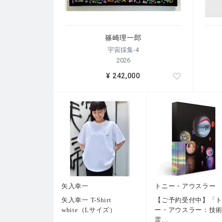
篠崎理一郎
宇宙採集-4
2026
¥ 242,000
矢入幸一
トニー・アウスラー
矢入幸一 T-Shirt
【ご予約受付中】「
white（Lサイズ）
ー・アウスラー：技
霊
…