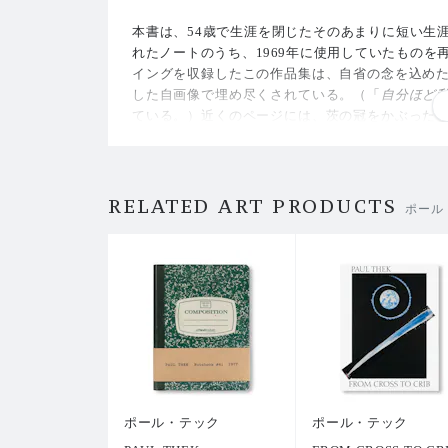
本書は、54歳で生涯を閉じたそのあまりに短い生
れたノートのうち、1969年に使用していたものを
イングを収録したこの作品集は、自省の念を込め
した自画像で埋め尽くされている。（「
自分ほど
ている。）近くのページには、茨の冠をかぶった
十字架、コルク栓抜きのような尻尾を生やしたキ
並ぶ。
1933年にニューヨークのブルックリンで生まれた
RELATED ART PRODUCTS
ポール
ョン、パフォーマンス、そして絵画は、身体と死すべ
DS（後天性免疫不全症候群）で息を引き取った生
「
私は時々、時間以外には何もないと思うことが
のは、その瞬間、時間がどのように見えているか
ほど力強くあり続けている理由を説明しているかも
ポール・テック
ポール・テック