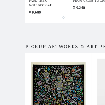
PAUL THEK:
FROM CROSS TO CR
NOTEBOOK #41
…
¥ 9,240
¥ 9,680
PICKUP ARTWORKS & ART P