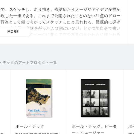
涯で、スケッチし、走り描き、煮詰めたイメージやアイデアが描か
再現した一冊である。これまで公開されたことのない31点のドロー
た行為として鏡に向かってスケッチしたと思われる、徹底的に探求
私という人間に興味を持った人は他にいない
」とかつて自身で書い
MORE
キリスト像や、そのページに並んで空の灰皿のかたわらに横たわる
ノコなど、作者のヴィジョンを描いたのだろうか、奇妙な静物画も
作者は、1960年代に初めて注目を集めた。先駆的なインスタレーシ
・テックのアートプロダクト一覧
き運命をテーマにしており、後から思うに、1988年に54歳でAI
涯を、絶えず考えまるで予見していたかのようである。
ある、
」作者は語る。「
あなたが目にするもの、あなたが感じるも
ということなのだ
」—— このことこそ、作者の芸術性が現在もこれ
しれない。
ポール・テック
ポール・テック、ピータ
ポ
ー・ヒュージャー