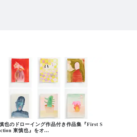
慎也のドローイング作品付き作品集『First S
lection 東慎也』をオ
…