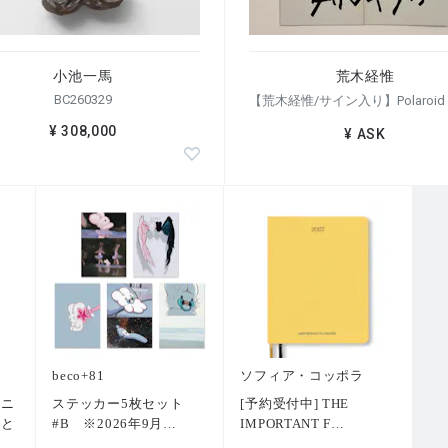
小池一馬
荒木経惟
BC260329
¥ 308,000
¥ ASK
beco+81
ソフィア・コッポラ
トニ
ステッカー5枚セット
[予約受付中] THE
術と
#B ※2026年9月
…
IMPORTANT F
…