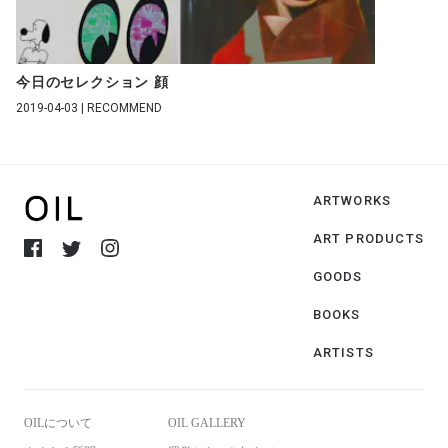
今日のセレクション 顔
2019-04-03 | RECOMMEND
ARTWORKS
ART PRODUCTS
GOODS
BOOKS
ARTISTS
OILについて
OIL GALLERY