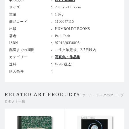
取り扱い
twelvebooks
サイズ
28.0 x 21.0 x cm
重量
1.0kg
商品コード
1100047115
出版
HUMBOLDT BOOKS
著者
Paul Thek
ISBN
9791280336095
配送までの期間
ご注文確定後、2-7日以内
カテゴリー
写真集・作品集
送料
¥770(税込)
購入条件
RELATED ART PRODUCTS
ポール・テックのアートプ
ロダクト一覧