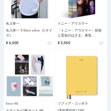
矢入幸一
トニー・アウスラー
矢入幸一 T-Shirt white（Lサイ
「トニー・アウスラー：技術
ズ）
と霊知のはざま」展覧
…
¥ 6,600
¥ 3,960
beco+81
ソフィア・コッポラ
ステッカー5枚セット #B
[予約受付中] THE