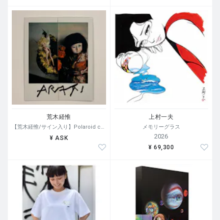
荒木経惟
上村一夫
【荒木経惟/サイン入り】Polaroid collage
メモリーグラス
2026
¥ ASK
¥ 69,300