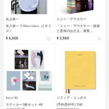
矢入幸一
トニー・アウスラー
矢入幸一 T-Shirt white（Lサイ
「トニー・アウスラー：技術
ズ）
と霊知のはざま」展覧
…
¥ 6,600
¥ 3,960
beco+81
ソフィア・コッポラ
ステッカー5枚セット #B
[予約受付中] THE