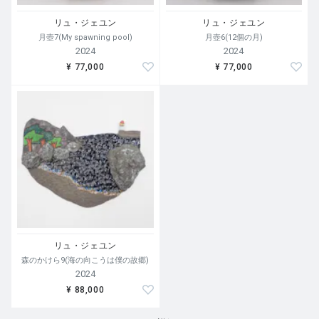
く、生成のプロセスそのものが持つ不確定性と多重構造を
リュ・ジェユン
リュ・ジェユン
強調します。提示されるのは単一の結論ではなく、幾重も
月壺7(My spawning pool)
月壺6(12個の月)
のプロセスが沈殿して成る「構造」そのものです。現在は
2024
2024
「通過儀礼（あるいは非・通過儀礼）」の概念を核心に据
¥ 77,000
¥ 77,000
え、アイデンティティ、空間、そして存在のあり方の動的
な関係性を探求し続けています。
リュ・ジェユン
森のかけら9(海の向こうは僕の故郷)
2024
¥ 88,000