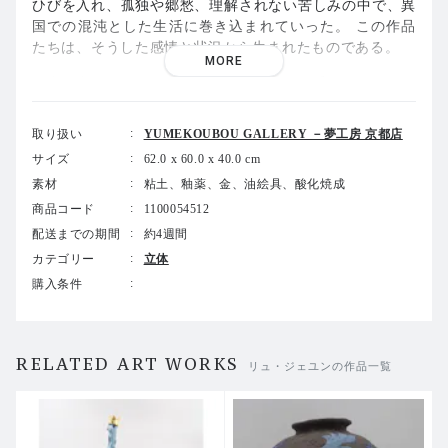
ひびを入れ、孤独や郷愁、理解されない苦しみの中で、異
国での混沌とした生活に巻き込まれていった。 この作品
たちは、そうした感情と状況から生まれたものである。
MORE
不安を和らげるために、感情の強さに身を委ねて形をつく
り、固まった内面をほぐしながら、ルールや強迫観念から
解放されることを試みた。その中で、自分の深層から現れ
取り扱い
YUMEKOUBOU GALLERY －夢工房 京都店
る色と形を持つ存在と出会うことができ、それは次の創作
サイズ
62.0 x 60.0 x 40.0 cm
へ進むための力となった。
素材
粘土、釉薬、金、油絵具、酸化焼成
「どんな自己であれ、それは単一の存在ではなく、無数の
商品コード
1100054512
状態と段階、絶え間ない変化と多様性に満ちた世界であ
配送までの期間
約4週間
る」——ヘッセ『シッダールタ』のこの言葉のように、私
カテゴリー
立体
の作品には複雑な感情や物語が交差している。それは、私
購入条件
たち一人ひとりが多様な経験を通じて形成される、複合的
な自己を映し出している。
私は日々の感情や記憶をもとに、怒りや喜び、悲しみとい
RELATED ART WORKS
った感情を小さなサイズの自画像として即興的に表現して
リュ・ジェユンの作品一覧
いる。計画ではなく感情の流れに従い、陶器の表面に油絵
具を重ねて印象を色に変換し、焼成に似た乾燥のプロセス
を経て作品は完成する。 こうして生まれた自画像は、私