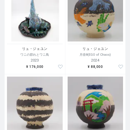
にとって人生の正直な日記である。
リュ・ジェユンは韓国の西海に浮かぶ境界の島、白翎島
（ペンニョンド）に生まれ、現在は京都を拠点に活動して
います。
彼の作品は「移動」「境界」「過渡状態」をテーマとし、
自身の跨地域的な生活経験を継続的な思索の枠組みへと変
換しています。故郷である白翎島は、地理的には孤立して
リュ・ジェユン
リュ・ジェユン
いながらも、歴史的には宣教、流刑、避難、定居といった
ワニの群れとワニ鳥
月壺8(EGO of Chaos)
多重な経験が重なり合う「通過と交差の地」でした。そこ
2023
2024
は閉ざされた場所ではなく、多様な流動が交わる「境界の
¥ 176,000
¥ 88,000
場（リンミナリティ）」と言えます。
彼はこの原風景を出発点として、異なる空間の間に生じる
「関係性の状態」に着目し、未完の過渡的プロセスにある
個の臨界的な位置を追求しています。陶土と釉薬を主な媒
体とし、堆積、乾燥、収縮、焼成という工程を通じて、時
間と物質の変化を可視化します。土や釉薬は受動的な素材
ではなく、時間や温度と共に作用し合う「生成的な存在」
です。
彼の作品は、固定された形式的な結果を求めるのではな