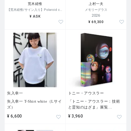
荒木経惟
上村一夫
【荒木経惟/サイン入り】Polaroid collage
メモリーグラス
2026
¥ ASK
¥ 69,300
矢入幸一
トニー・アウスラー
矢入幸一 T-Shirt white（Lサイ
「トニー・アウスラー：技術
ズ）
と霊知のはざま」展覧
…
¥ 6,600
¥ 3,960