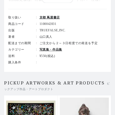
取り扱い
京都 蔦屋書店
（※画集より）「現実の向こう側の現実」現代美術史家・
沓名美和
商品コード
1100042831
出版
TRUEFALSE,INC.
山口真人が描く女性たちは皆、どこかで出会ったことがあ
著者
山口真人
るような既視感を抱かせる。スマートホンを片手にカメラ
配送までの期間
ご注文から２～３日程度での発送を予定
目線で首をかしげる姿や、フィルターを合成して可愛さを
演出する顔のアップ、それらは日々、SNSに大量に流れて
カテゴリー
写真集・作品集
くる見知らぬ誰かの姿を連想させる。示し合わせたように
送料
¥550(税込)
同じようなポーズでSNSに登場する若い女性たちの姿は山
購入条件
口にとって時代を映す存在であり、モデルとなる特定の人
物やキャラクターがなくとも、見る人は思わず自分や身近
な誰かの姿を重ね、親近感を抱くに違いない。そこにはか
つてアンディ・ウォーホルが描いたマリリン・モンローに
PICKUP ARTWORKS & ART PRODUCTS
ピ
通じる時代の象徴性があり、国や言語を超えて漠然と共有
ックアップ作品・アートプロダクト
される現代アジアの姿そのものが描かれているといえるだ
ろう。
世界中の人がインターネット上でつながり、絶え間なくS
NSと接続する現代において、リアルとバーチャルの境界