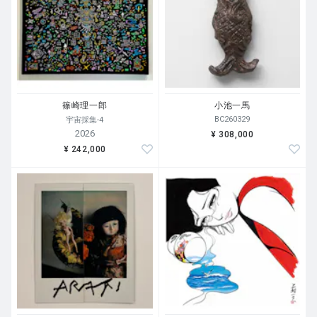
はますます曖昧になり、ときに目の前にあるものよりディ
スプレイに映るもののほうがリアリティを持つことを山口
の感覚は実に繊細に捉えている。LINEのメッセージで泣
いてしまうこと、加工したセルフィーへの自己愛、バーチ
ャルアイドルへの本気の恋、それらは日常にありふれてい
てもはや虚構とはいいがたい。山口はそうした時代性を背
景として「トランスリアリティ（現実の向こう側の現
篠崎理一郎
小池一馬
実）」をテーマに作品をつくることで、現実とは何かを問
BC260329
宇宙採集-4
い続けている。
2026
¥ 308,000
¥ 242,000
言語｜日本語、英語、中国語
仕様｜ハードカバー、208ｐ
※こちらの商品は店頭併売商品につき、品切れの場合にはご注
文をキャンセルとさせていただく場合がございます。ご了承く
ださい。
※ご注文後のキャンセル、ご注文内容の変更は承っておりませ
ん。予めご了承ください。