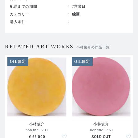
配送までの期間
7営業日
カテゴリー
絵画
購入条件
RELATED ART WORKS
小林俊介の作品一覧
OIL限定
OIL限定
小林俊介
小林俊介
non title 17-11
non title 17-63
¥ 66,000
SOLD OUT