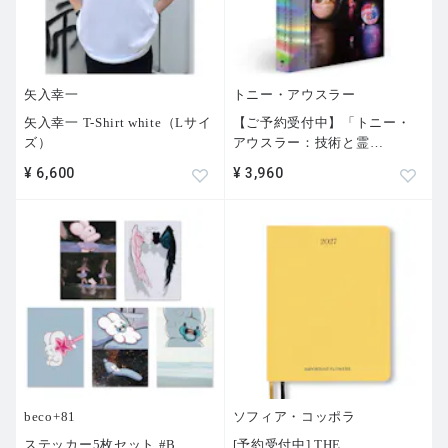
矢入幸一
トニー・アウスラー
矢入幸一 T-Shirt white（Lサイ
【ご予約受付中】「トニー・
ズ）
アウスラー：技術と霊
…
¥ 6,600
¥ 3,960
beco+81
ソフィア・コッポラ
ステッカー5枚セット #B
[予約受付中] THE