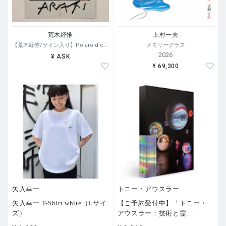
荒木経惟
上村一夫
【荒木経惟/サイン入り】Polaroid collage
メモリーグラス
2026
¥ ASK
¥ 69,300
矢入幸一
トニー・アウスラー
矢入幸一 T-Shirt white（Lサイ
【ご予約受付中】「トニー・
ズ）
アウスラー：技術と霊
…