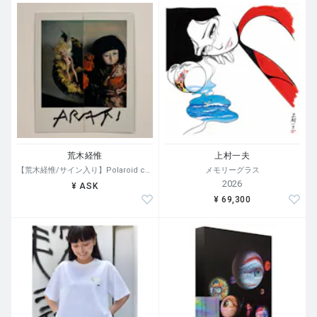
荒木経惟
上村一夫
【荒木経惟/サイン入り】Polaroid collage
メモリーグラス
2026
¥ ASK
¥ 69,300