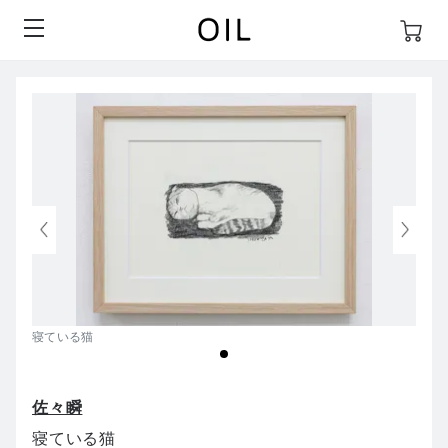
寝ている猫
佐々瞬
寝ている猫