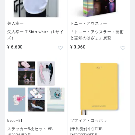
矢入幸一
トニー・アウスラー
矢入幸一 T-Shirt white（Lサイ
「トニー・アウスラー：技術
ズ）
と霊知のはざま」展覧
…
¥ 6,600
¥ 3,960
beco+81
ソフィア・コッポラ
ステッカー5枚セット #B
[予約受付中] THE
※2026年9月
…
IMPORTANT F
…