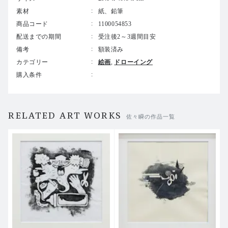
素材
紙、鉛筆
商品コード
1100054853
配送までの期間
受注後2～3週間目安
備考
額装済み
カテゴリー
絵画
ドローイング
購入条件
RELATED ART WORKS
佐々瞬の作品一覧