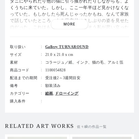
ダニにやられたり他の猫に引っ掻かれたりしながらも、よ
くうちに来ていた。しかし、ここ一年半ほど見かけなくな
っていた。もしかしたら死んじゃったかもね、なんて家族
で話していたところ、ある日突然ひさしぶりの姿を見せた
MORE
のだった。これはもう飼うしかない、そう私が思い立った
のは、樋口佳絵さんが企画する保護犬猫のチャリティー展
に私が参加することが決まっていたからかもしれない。肉
付きはいいものの年を取っていたし歯も一本ないし、最後
取り扱い
Gallery TURNAROUND
くらいは暖かいところで暮らせばいいよ、と恩着せがまし
サイズ
21.0 x 21.0 x cm
くダディに毎日餌を出し、餌付けした。ダディは以前にも
素材
コラージュ／紙、インク、猫の毛、アルミ箔
増してなつこくなっていて、撫でればゴロゴロと喉をなら
商品コード
1100054828
し、そうなれば抱っこもできた。外の猫にとって幸せとは
配送までの期間
受注後2～3週間目安
なんだろう、幾日か悩んでいたが意を決したある日の朝、
私は段ボールとテープを妻に持たせ、ゴロゴロいっている
備考
額装済み
ダディを段ボールに放り込み、確保。検査とダニ取りを近
カテゴリー
絵画
ドローイング
所の動物病院にて即日で済ませ、ダディは我が家の一員と
購入条件
なった。
ただでさえ貧乏なのに、自分が生きるのもぎりぎりなの
に、猫を飼ってしまった。確定申告の作業中、動物病院や
RELATED ART WORKS
佐々瞬の作品一覧
餌のレシートを見てそう思う。とにかく、お金を作らねば
ならない。前回同じく悩んだ時は、白いほうの先住猫の毛