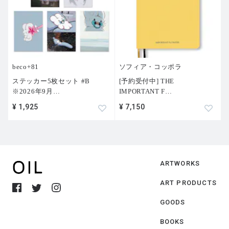
beco+81
ソフィア・コッポラ
ステッカー5枚セット #B
[予約受付中] THE
※2026年9月
…
IMPORTANT F
…
¥ 1,925
¥ 7,150
ARTWORKS
ART PRODUCTS
GOODS
BOOKS