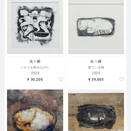
玉を高額で売り捌いたっけ。飼っている猫にかかるお金
は、その猫が事業に関わる存在であったり（店の看板猫と
か）する場合は経費として認められるとかられないとか。
絵のモチーフになる猫は事業用として認められる？いや、
経費になろうがなるまいが餌代も病院代もかかる。
あれほどゴロゴロ言っていたダディは段ボール捕獲がトラ
ウマとなり、私から隠れ、家の中で姿を見せなくなった。
私以外の家族はダディを撫でているという。毛が黒いこと
もあって、隠れると本当に見つからない。かわいいかわい
佐々瞬
佐々瞬
い「ダディ」。
ミルクを飲みながら
寝ている猫
2024
2024
¥ 30,200
¥ 39,000