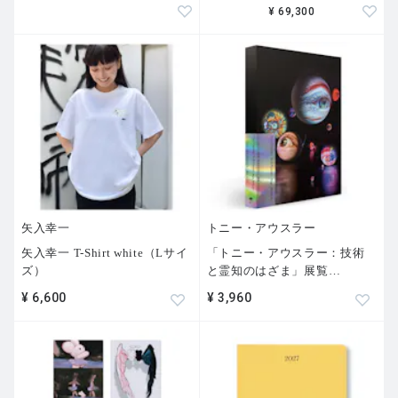
¥ 69,300
矢入幸一
トニー・アウスラー
矢入幸一 T-Shirt white（Lサイ
「トニー・アウスラー：技術
ズ）
と霊知のはざま」展覧
…
¥ 6,600
¥ 3,960