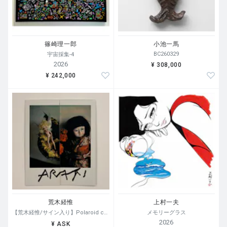
篠崎理一郎
小池一馬
BC260329
宇宙採集-4
2026
¥ 308,000
¥ 242,000
荒木経惟
上村一夫
【荒木経惟/サイン入り】Polaroid collage
メモリーグラス
2026
¥ ASK