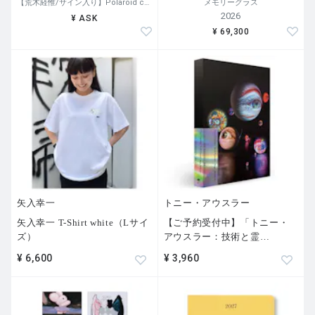
【荒木経惟/サイン入り】Polaroid collage
メモリーグラス
2026
¥ ASK
¥ 69,300
矢入幸一
トニー・アウスラー
矢入幸一 T-Shirt white（Lサイ
【ご予約受付中】「トニー・
ズ）
アウスラー：技術と霊
…
¥ 6,600
¥ 3,960