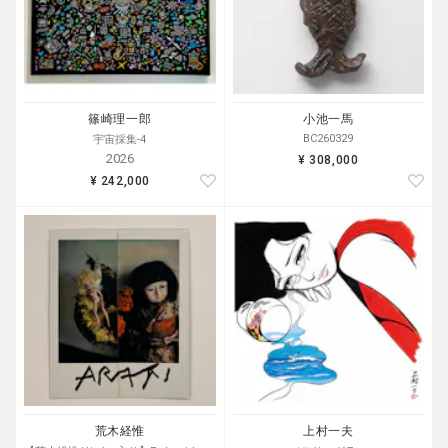
篠崎理一郎
小池一馬
BC260329
宇宙採集-4
2026
¥ 308,000
¥ 242,000
荒木経惟
上村一夫