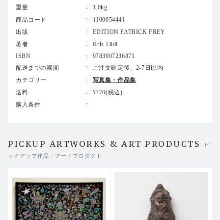
重量
1.0kg
本書において作者は、この風習に自身の記憶を通して接近
商品コード
1100054441
する。幼少期、毎年夏を祖父母とともにアッペンツェルで
出版
EDITION PATRICK FREY
過ごしていた作者は、同年代でありながらも、よそ者とし
て気後れしたまなざしで地元の子どもたちを見つめてい
著者
Kris Lüdi
た。彼らの飾らず地に足のついた佇まいは、作者にある種
ISBN
9783907236871
の意味を感じさせ、本書はその感覚への遅れてきた応答と
配送までの期間
ご注文確定後、2-7日以内
して生まれた。
カテゴリー
写真集・作品集
送料
¥770(税込)
本書は、現代における進歩的な力と保守的な力、地域に根
購入条件
ざした風習や文化的実践、そしてそれらが伝統と近代性の
間でいかに位置づけられるかについての考察である。それ
は、スイスという国の核心へと踏み込んでいく。民俗的な
伝統は、現実を記録しながらも、単なる記録であることを
PICKUP ARTWORKS & ART PRODUCTS
ピ
拒む写真表現の出発点となる。煙をくゆらせる子どもたち
ックアップ作品・アートプロダクト
の肖像は、州境を越えて広がる余韻の場を生み出してい
る。