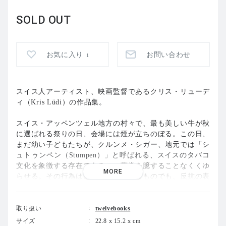
SOLD OUT
お気に入り
お問い合わせ
1
スイス人アーティスト、映画監督であるクリス・リューデ
ィ（Kris Lüdi）の作品集。
スイス・アッペンツェル地方の村々で、最も美しい牛が秋
に選ばれる祭りの日、会場には煙が立ちのぼる。この日、
まだ幼い子どもたちが、クルンメ・シガー、地元では「シ
ュトゥンペン（Stumpen）」と呼ばれる、スイスのタバコ
文化を象徴する存在であるこの葉巻を臆することなくくゆ
MORE
らせる。その行為は、隠れて行われるものでも、反抗の表
れでもない。むしろ村の共同体のただ中でなされるもので
あり、その共同体こそが、この慣習の担い手でもある。そ
れは、幼い頃から農作業や責任を担う子どもたちへの承認
取り扱い
twelvebooks
のしるしなのである。
サイズ
22.8 x 15.2 x cm