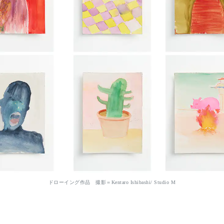
ドローイング作品 撮影＝Kentaro Ishibashi/ Studio M