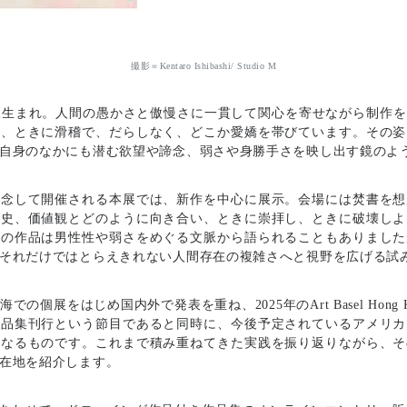
撮影＝Kentaro Ishibashi/ Studio M
阪生まれ。人間の愚かさと傲慢さに一貫して関心を寄せながら制作
は、ときに滑稽で、だらしなく、どこか愛嬌を帯びています。その姿
自身のなかにも潜む欲望や諦念、弱さや身勝手さを映し出す鏡のよ
念して開催される本展では、新作を中心に展示。会場には焚書を想
歴史、価値観とどのように向き合い、ときに崇拝し、ときに破壊しよ
東の作品は男性性や弱さをめぐる文脈から語られることもありました
それだけではとらえきれない人間存在の複雑さへと視野を広げる試
個展をはじめ国内外で発表を重ね、2025年のArt Basel Hong
作品集刊行という節目であると同時に、今後予定されているアメリカ
もなるものです。これまで積み重ねてきた実践を振り返りながら、そ
在地を紹介します。