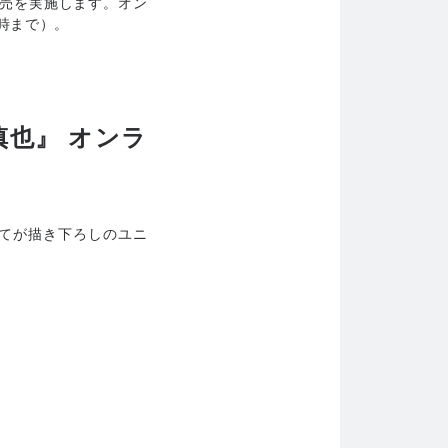
売を実施します。オン
8時まで）。
東慎也』 オンラ
すべてが描き下ろしのユニ