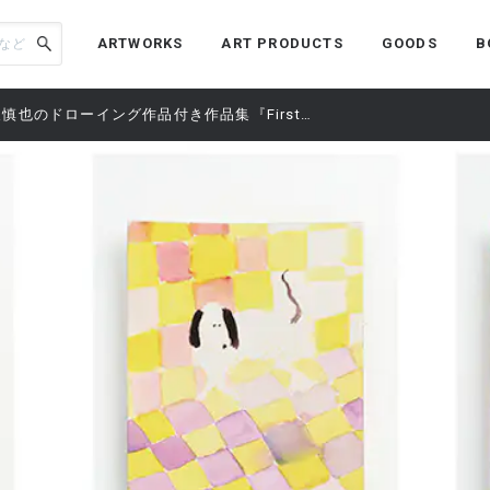
ARTWORKS
ART PRODUCTS
GOODS
B
東慎也のドローイング作品付き作品集『First Selection 東慎也』をオンラインエントリー販売