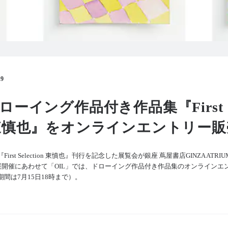
19
ローイング作品付き作品集『First
ion 東慎也』をオンラインエントリー
rst Selection 東慎也』刊行を記念した展覧会が銀座 蔦屋書店GINZA ATR
展開催にあわせて「OIL」では、ドローイング作品付き作品集のオンラインエン
間は7月15日18時まで）。