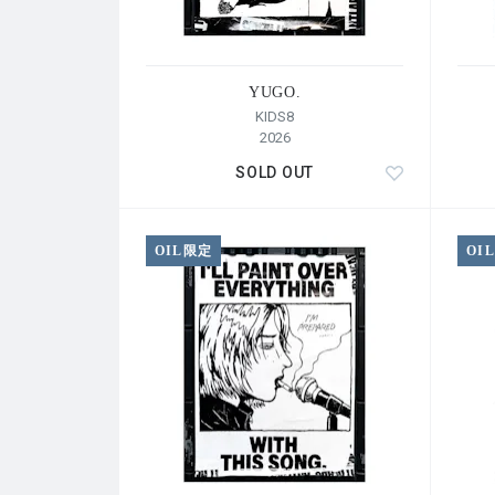
Hedigan’s × luv
4月5日/ 那覇Output
NIKO NIKO TAN TAN × HOME
YUGO.
KIDS8
5月1日 / 今池Bottom Line
2026
FCO. ×ドミコ
SOLD OUT
5月21日 / 恵比寿LIQUIDROOM
go!go!vanillas × ブランデー戦記
OIL限定
OI