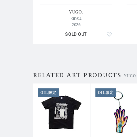
YUGO.
KIDS4
2026
SOLD OUT
RELATED ART PRODUCTS
YUG
OIL限定
OIL限定