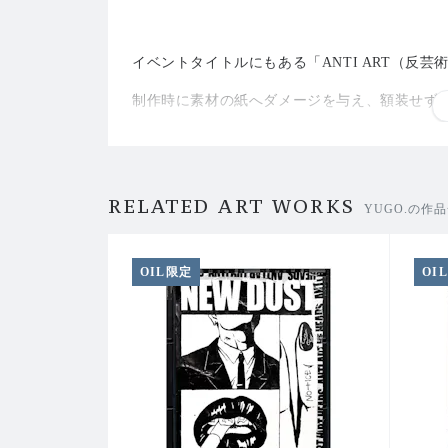
イベントタイトルにもある「ANTI ART（反
制作時に素材の紙へダメージを与え、額装せず
いわゆる一般的なアート作品の扱いを覆したか
RELATED ART WORKS
YUGO.の作
そのため、作品のシワ・折れ・テープ跡等、す
ご理解いただいたうえでご購入をお願いいたし
OIL限定
OI
---------------------------------------------------------------
「YUGO. presents ANTI ART HEADS / TOUR 2026」
3月15日/ 札幌近松
w.o.d. × No Buses
3月30日/ 心斎橋JANUS