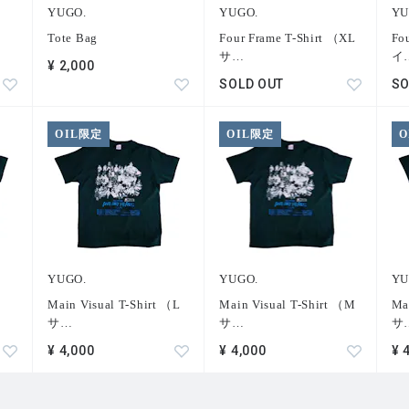
YUGO.
YUGO.
YU
Tote Bag
Four Frame T-Shirt （XL
Fo
サ
…
イ
¥ 2,000
SOLD OUT
SO
OIL限定
OIL限定
O
YUGO.
YUGO.
YU
Main Visual T-Shirt （L
Main Visual T-Shirt （M
Ma
サ
…
サ
…
サ
¥ 4,000
¥ 4,000
¥ 