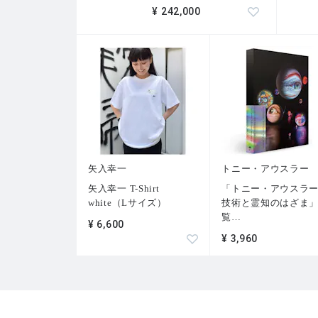
¥ 242,000
矢入幸一
トニー・アウスラー
矢入幸一 T-Shirt
「トニー・アウスラ
white（Lサイズ）
技術と霊知のはざま
覧
…
¥ 6,600
¥ 3,960