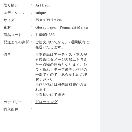
取り扱い
Art Lab.
エディション
unique
サイズ
55.0 x 39.5 x cm
素材
Glossy Paper、Permanent Marker
商品コード
1100054386
配送までの期間
ご注文頂いてから、2週間以内に
発送いたします。
備考
※本作品はアーティスト本人が
直接紙にダメージの加工を与え
た一点物の原画となります。シ
ワ・折れ・テープ跡等も作品の
一部ですので、あらかじめご理
解ください
※作品代には梱包資材費が含ま
れます
※着払いにて発送
カテゴリー
ドローイング
購入条件