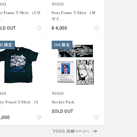
GO.
YUGO.
ur Frame T-Shirt （Lサ
Four Frame T-Shirt （M
…
サイ
…
LD OUT
¥ 4,000
IL限定
OIL限定
GO.
YUGO.
in Visual T-Shirt （S
Sticker Pack
…
SOLD OUT
4,000
YUGO. 詳細ページへ