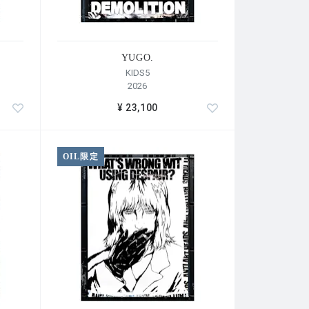
YUGO.
KIDS5
2026
¥ 23,100
OIL限定