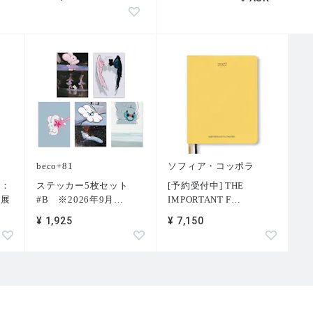
beco+81
ソフィア・コッポラ
ー：
ステッカー5枚セット
[予約受付中] THE
」展
#B ※2026年9月
…
IMPORTANT F
…
¥ 1,925
¥ 7,150