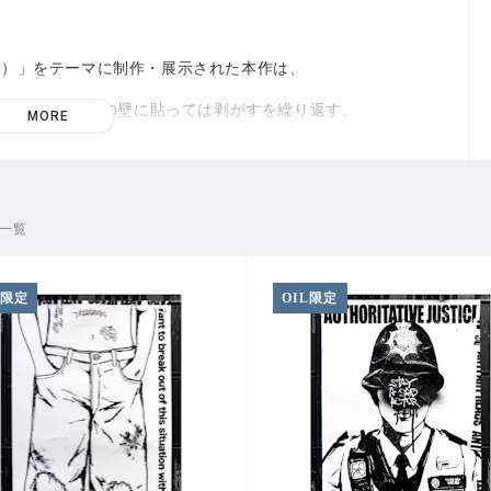
芸術）」をテーマに制作・展示された本作は、
そのまま各会場の壁に貼っては剥がすを繰り返す、
MORE
たちとなります。
品一覧
べてアーティスト本人の手で施されたものとなりますので、
ます。
L限定
OIL限定