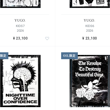
YUGO.
YUGO.
KIDS7
KIDS6
2026
2026
¥ 23,100
¥ 23,100
L限定
OIL限定