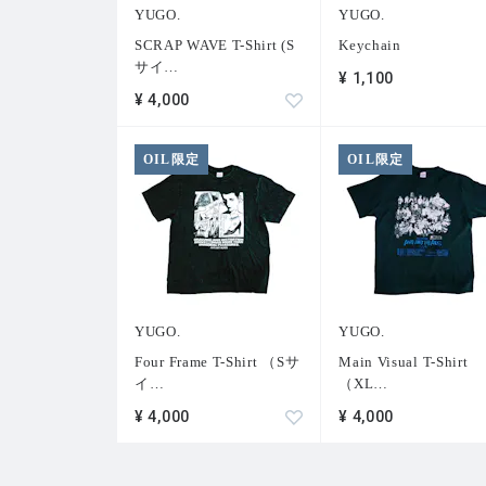
YUGO.
YUGO.
SCRAP WAVE T-Shirt (S
Keychain
サイ
…
¥ 1,100
¥ 4,000
OIL限定
OIL限定
YUGO.
YUGO.
Four Frame T-Shirt （Sサ
Main Visual T-Shirt
イ
…
（XL
…
¥ 4,000
¥ 4,000