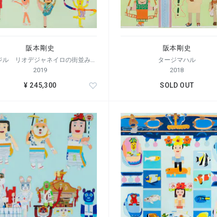
阪本剛史
阪本剛史
ブラジル リオデジャネイロの街並みと新体操
タージマハル
2019
2018
¥ 245,300
SOLD OUT