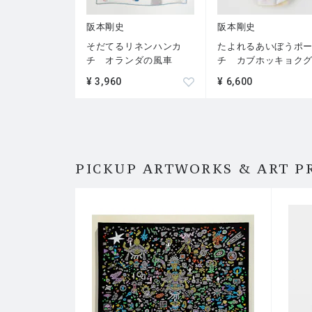
阪本剛史
阪本剛史
そだてるリネンハンカ
たよれるあいぼうポ
チ オランダの風車
チ カブホッキョク
¥ 3,960
¥ 6,600
PICKUP ARTWORKS & ART P