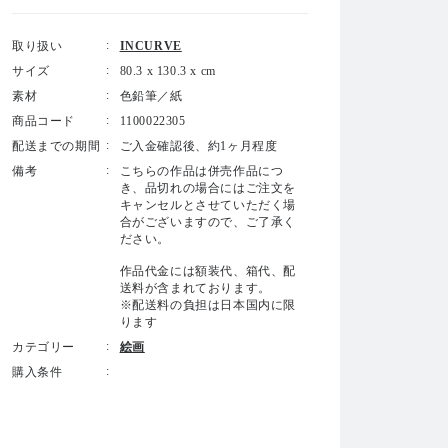
取り扱い
INCURVE
サイズ
80.3 x 130.3 x cm
素材
色鉛筆／紙
商品コード
1100022305
配送までの期間
ご入金確認後、約1ヶ月程度
備考
こちらの作品は併売作品につ
き、品切れの場合にはご注文を
キャンセルとさせていただく場
合がございますので、ご了承く
ださい。
作品代金には額装代、箱代、配
送料が含まれております。
※配送料の負担は日本国内に限
ります
カテゴリー
絵画
購入条件