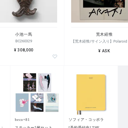
小池一馬
荒木経惟
BC260329
¥ 308,000
¥ ASK
beco+81
ソフィア・コッポラ
ー：
ステッカー5枚セット
[予約受付中] THE