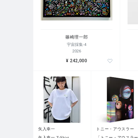
篠崎理一郎
宇宙採集-4
2026
¥ 242,000
矢入幸一
トニー・アウスラー
矢入幸一 T-Shirt
「トニー・アウスラ