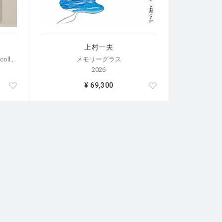
上村一夫
【荒木経惟/サイン入り】Polaroid collage
メモリーグラス
2026
¥ 69,300