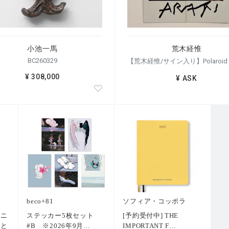
小池一馬
荒木経惟
BC260329
¥ 308,000
¥ ASK
beco+81
ソフィア・コッポラ
トニ
ステッカー5枚セット
[予約受付中] THE
術と
#B ※2026年9月
…
IMPORTANT F
…