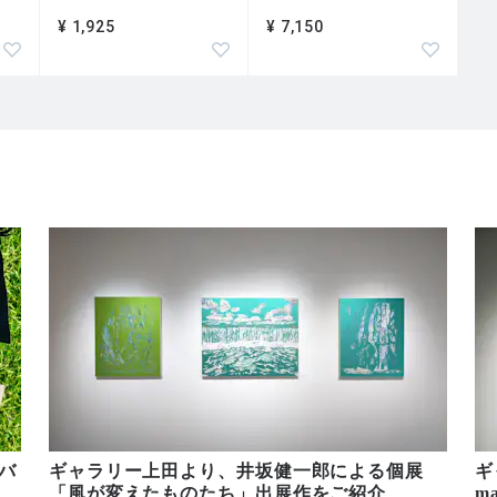
¥ 1,925
¥ 7,150
バ
ギャラリー上田より、井坂健一郎による個展
ギ
「風が変えたものたち」出展作をご紹介
m