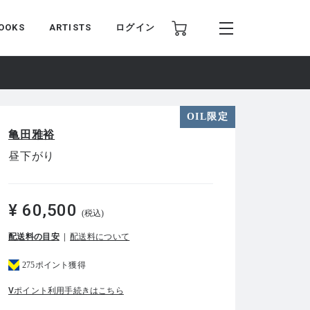
OOKS
ARTISTS
ログイン
OIL限定
亀田雅裕
昼下がり
¥ 60,500
(税込)
配送料の目安
配送料について
275ポイント獲得
Vポイント利用手続きはこちら