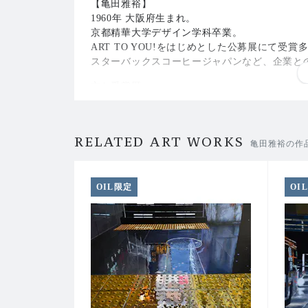
【亀田雅裕】
1960年 大阪府生まれ。
京都精華大学デザイン学科卒業。
ART TO YOU!をはじめとした公募展にて受賞
スターバックスコーヒージャパンなど、企業と
主な受賞歴
2018年 日本財団DIVERSITY IN THE ARTS
2019年 東大阪市秋季公募美術展 美術協会賞
2019年 第5回Art to you! 東北障がい者芸術 企
RELATED ART WORKS
2019年 スターバックスコーヒー× Get in touc
亀田雅裕の作
2021年 東北障がい者芸術全国公募展ART TO Y
2022年 東大阪市秋季公募美術展 美術協会賞
2023年 第42回 日本現代美術協会 新人発掘プ
OIL限定
OI