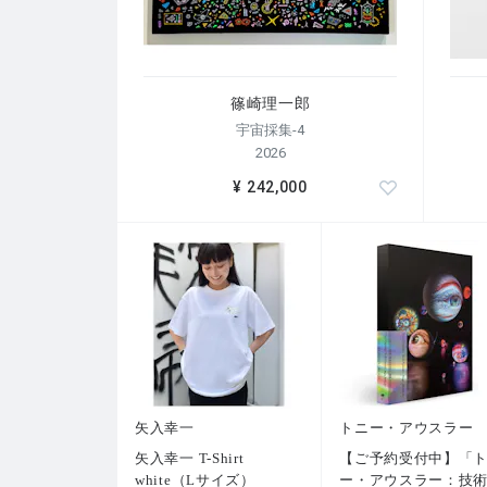
篠崎理一郎
宇宙採集-4
2026
¥ 242,000
矢入幸一
トニー・アウスラー
矢入幸一 T-Shirt
【ご予約受付中】「
white（Lサイズ）
ー・アウスラー：技