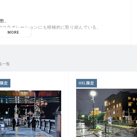
多数。
のコラボレーションにも積極的に取り組んでいる。
MORE
業賞(NTTドコモ)
h MAZEKOZE ARTプロジェクト
品一覧
OU! 山一地所賞
ログラム奨励賞
L限定
OIL限定