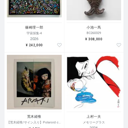
篠崎理一郎
小池一馬
BC260329
宇宙採集-4
2026
¥ 308,000
¥ 242,000
荒木経惟
上村一夫
【荒木経惟/サイン入り】Polaroid collage
メモリーグラス
2026