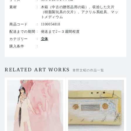
素材
木箱（中古の贈答品用の箱）、収拾した欠片
（樹脂製玩具の欠片）、アクリル系絵具、マッ
トメディウム
商品コード
1100054818
配送までの期間
発送まで2～３週間程度
カテゴリー
立体
購入条件
RELATED ART WORKS
青野文昭の作品一覧