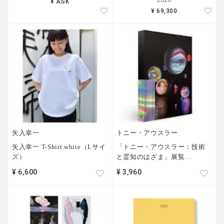
¥ ASK
¥ 69,300
矢入幸一
トニー・アウスラー
矢入幸一 T-Shirt white（Lサイ
「トニー・アウスラー：技術
ズ）
と霊知のはざま」展覧
…
¥ 6,600
¥ 3,960