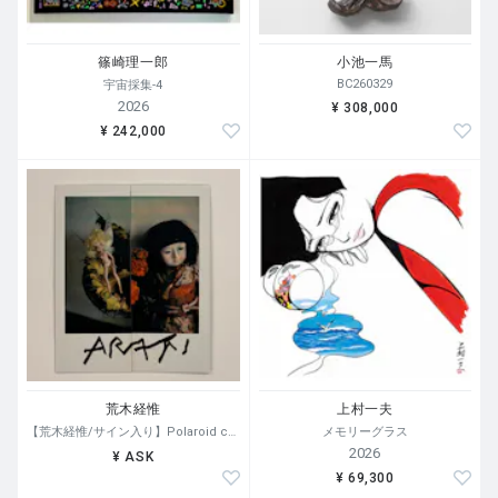
篠崎理一郎
小池一馬
BC260329
宇宙採集-4
2026
¥ 308,000
¥ 242,000
荒木経惟
上村一夫
【荒木経惟/サイン入り】Polaroid collage
メモリーグラス
2026
¥ ASK
¥ 69,300