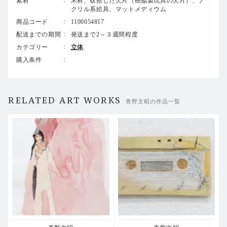
素材
木材、収拾した欠片（樹脂製玩具の欠片）、ア
クリル系絵具、マットメディウム
商品コード
1100054817
配送までの期間
発送まで2～３週間程度
カテゴリー
立体
購入条件
RELATED ART WORKS
青野文昭の作品一覧