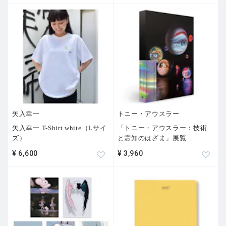
矢入幸一
トニー・アウスラー
矢入幸一 T-Shirt white（Lサイ
「トニー・アウスラー：技術
ズ）
と霊知のはざま」展覧
…
¥ 6,600
¥ 3,960