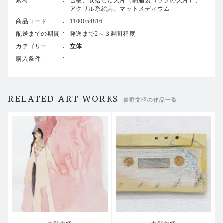
素材
合板、収拾した欠片（樹脂製コップの欠片）、
アクリル系絵具、マットメディウム
商品コード
1100054816
配送までの期間
発送まで2～３週間程度
カテゴリー
立体
購入条件
RELATED ART WORKS
青野文昭の作品一覧