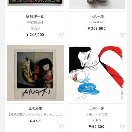
篠崎理一郎
小池一馬
BC260329
宇宙採集-4
2026
¥ 308,000
¥ 242,000
荒木経惟
上村一夫
【荒木経惟/サイン入り】Polaroid collage
メモリーグラス
2026
¥ ASK
¥ 69,300