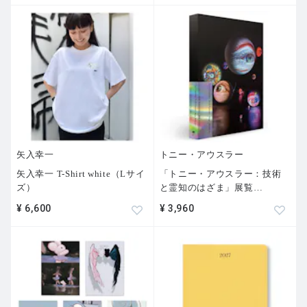
矢入幸一
トニー・アウスラー
矢入幸一 T-Shirt white（Lサイ
「トニー・アウスラー：技術
ズ）
と霊知のはざま」展覧
…
¥ 6,600
¥ 3,960