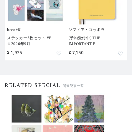
beco+81
ソフィア・コッポラ
ステッカー5枚セット #B
[予約受付中] THE
※2026年9月
…
IMPORTANT F
…
¥ 1,925
¥ 7,150
RELATED SPECIAL
関連記事一覧