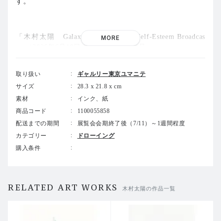
す。
「木村太陽 Galaxy I Sink / Virgo Self-Esteem Broadcas
MORE
t」（2026年6月18日-7月11日）出品作品。
「木村太陽 cloud seeding」（ギャルリー東京ユマニテ、
取り扱い
ギャルリー東京ユマニテ
2021年12月6日-12月25日）出品作品。
サイズ
28.3 x 21.8 x cm
素材
インク、紙
※アクリル額付き 額サイズ：33.8×25.0cm
商品コード
1100055858
配送までの期間
展覧会会期終了後（7/11）～1週間程度
カテゴリー
ドローイング
-------------------
購入条件
▼展覧会情報▼
RELATED ART WORKS
木村太陽の作品一覧
木村太陽 KIMURA Taiyo