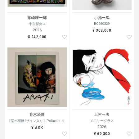
篠崎理一郎
小池一馬
BC260329
宇宙採集-4
2026
¥ 308,000
¥ 242,000
荒木経惟
上村一夫
【荒木経惟/サイン入り】Polaroid collage
メモリーグラス
2026
¥ ASK
¥ 69,300