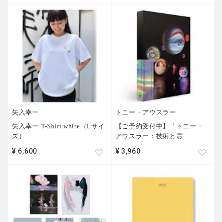
矢入幸一
トニー・アウスラー
矢入幸一 T-Shirt white（Lサイ
【ご予約受付中】「トニー・
ズ）
アウスラー：技術と霊
…
¥ 6,600
¥ 3,960