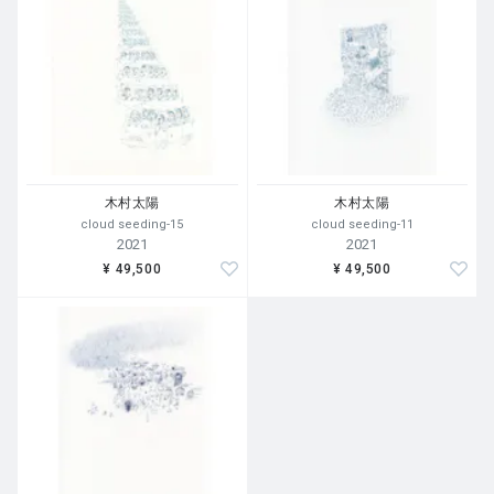
Galaxy I Sink / Virgo Self-Esteem Broadcast
会期：2026.6.18（木）‐7.11（土） 日曜日休廊 10:30-1
8:30
会場：ギャルリー東京ユマニテ
木村太陽
木村太陽
〒103-0026 東京都中央区日本橋兜町15-12 八重洲カトウ
cloud seeding-15
cloud seeding-11
ビル1F
2021
2021
¥ 49,500
¥ 49,500
木村太陽の新作展を開催中です。
パンドラの箱を中心に様々な要素が織り込まれたインスタ
レーションほか、ドローイング、立体作品を展示しており
ます。
是非ご高覧ください。