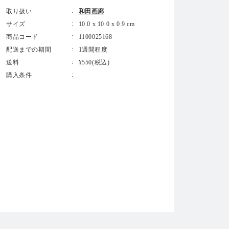
取り扱い
和田画廊
サイズ
10.0 x 10.0 x 0.9 cm
商品コード
1100025168
配送までの期間
1週間程度
送料
¥550(税込)
購入条件