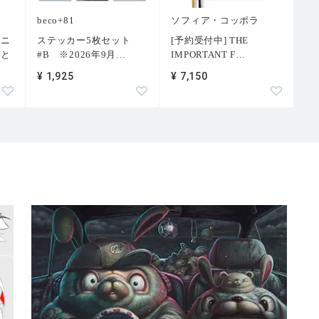
beco+81
ソフィア・コッポラ
トニ
ステッカー5枚セット
[予約受付中] THE
術と
#B ※2026年9月
…
IMPORTANT F
…
¥ 1,925
¥ 7,150