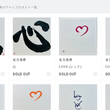
希のアートプロダクト一覧
名方亜希
名方亜希
名
心
LOVE (レッド)
LO
SOLD OUT
SOLD OUT
SO