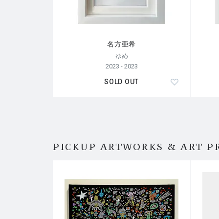
名方亜希
ゆめ
2023 - 2023
SOLD OUT
PICKUP ARTWORKS & ART P