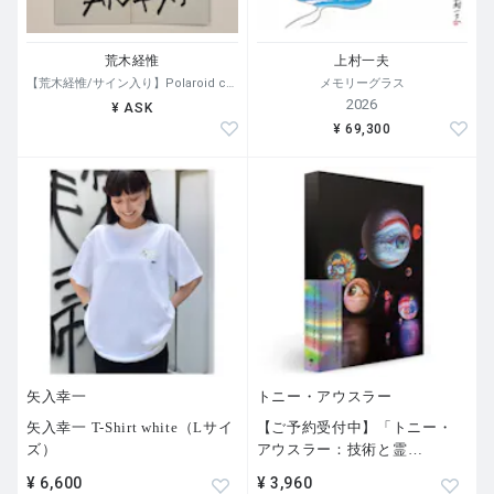
荒木経惟
上村一夫
【荒木経惟/サイン入り】Polaroid collage
メモリーグラス
2026
¥ ASK
¥ 69,300
矢入幸一
トニー・アウスラー
矢入幸一 T-Shirt white（Lサイ
【ご予約受付中】「トニー・
ズ）
アウスラー：技術と霊
…
¥ 6,600
¥ 3,960