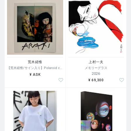
荒木経惟
上村一夫
【荒木経惟/サイン入り】Polaroid collage
メモリーグラス
2026
¥ ASK
¥ 69,300