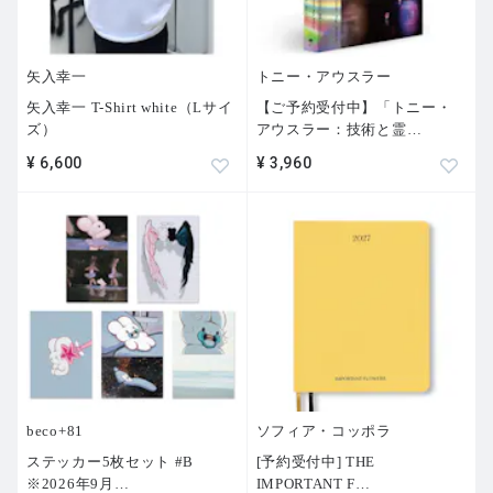
矢入幸一
トニー・アウスラー
矢入幸一 T-Shirt white（Lサイ
【ご予約受付中】「トニー・
ズ）
アウスラー：技術と霊
…
¥ 6,600
¥ 3,960
beco+81
ソフィア・コッポラ
ステッカー5枚セット #B
[予約受付中] THE
※2026年9月
…
IMPORTANT F
…