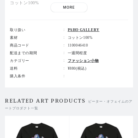
コットン100%
MORE
厚み 6.2oz
熱転写
取り扱い
PAHO GALLERY
素材
コットン100%
商品コード
1100046410
Airtist : Peter Opheim
配送までの期間
一週間程度
ピーター・オフェイムは
1961
年ドイツ生まれ。
1983
年聖
カテゴリー
ファッション小物
オラフカレッジ卒業。ニューヨークとサンクリストバル在
送料
¥880(税込)
住。作品を創作する最初の過程で、粘土で架空の生き物を
購入条件
立体的に造形し、その立体感を絵の中に表現する。作品の
中で喜怒哀楽を表現しながら、人の豊かな感情や性質を映
し出し、そこにユーモアやぬくもりを添えながら、日常に
あたたかさを運んでくるような作品を制作する。主な個展
RELATED ART PRODUCTS
ピーター・オフェイムのア
に「
Cocoon
」（
The Hole
、ニューヨーク、
2024
）、「
In t
ートプロダクト一覧
he Mountain and Meadow
」（
Hankyu Umeda Gallery
、大
阪、
2023
）、「
Explorers and Brothers
」（
Powen Galler
y
、台北、
2022
）、「
Swamp and Cave
」（
Cohle Gallery
、
パリ、
2021
）、グループ展に「ニューヨーク・アート展」
（大丸東京店、
2024
）、「
Sweet Dreams
」（
Bradbury Art