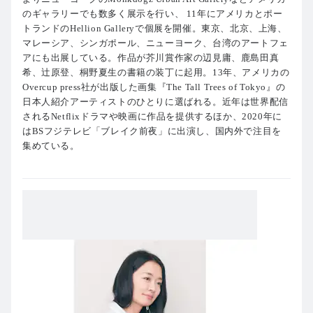
のギャラリーでも数多く展示を行い、 11年にアメリカとポー
トランドのHellion Galleryで個展を開催。東京、北京、上海、
マレーシア、シンガポール、ニューヨーク、台湾のアートフェ
アにも出展している。作品が芥川賞作家の辺見庸、鹿島田真
希、辻原登、桐野夏生の書籍の装丁に起用。13年、アメリカの
Overcup press社が出版した画集『The Tall Trees of Tokyo』の
日本人紹介アーティストのひとりに選ばれる。近年は世界配信
されるNetflixドラマや映画に作品を提供するほか、2020年に
はBSフジテレビ「ブレイク前夜」に出演し、国内外で注目を
集めている。