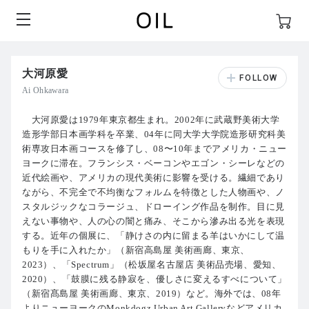
大河原愛
Ai Ohkawara
大河原愛は1979年東京都生まれ。2002年に武蔵野美術大学
造形学部日本画学科を卒業、04年に同大学大学院造形研究科美
術専攻日本画コースを修了し、08〜10年までアメリカ・ニュー
ヨークに滞在。フランシス・ベーコンやエゴン・シーレなどの
近代絵画や、アメリカの現代美術に影響を受ける。繊細であり
ながら、不完全で不均衡なフォルムを特徴とした人物画や、ノ
スタルジックなコラージュ、ドローイング作品を制作。目に見
えない事物や、人の心の闇と痛み、そこから滲み出る光を表現
する。近年の個展に、「静けさの内に留まる羊はいかにして温
もりを手に入れたか」（新宿高島屋 美術画廊、東京、
2023）、「Spectrum」（松坂屋名古屋店 美術品売場、愛知、
2020）、「鼓膜に残る静寂を、優しさに変えるすべについて」
（新宿髙島屋 美術画廊、東京、2019）など。海外では、08年
よりニューヨークのMonkdogz Urban Art Galleryなどアメリカ