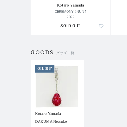
Kotaro Yamada
CEREMONY #NUN4
2022
SOLD OUT
GOODS
グッズ一覧
OIL限定
Kotaro Yamada
DARUMA Netsuke