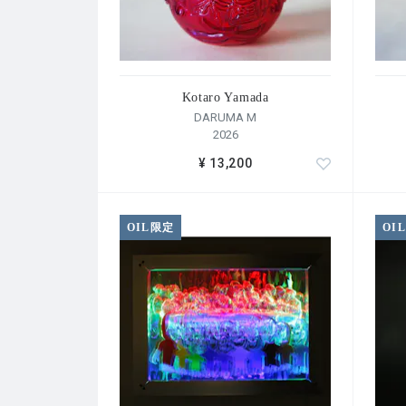
Kotaro Yamada
DARUMA M
2026
¥ 13,200
OIL限定
OI