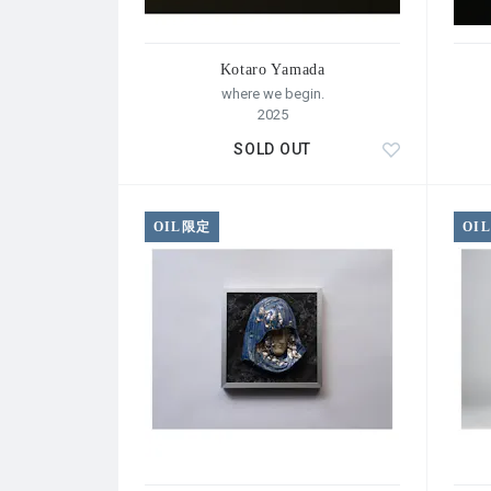
Kotaro Yamada
where we begin.
2025
SOLD OUT
OIL限定
OI