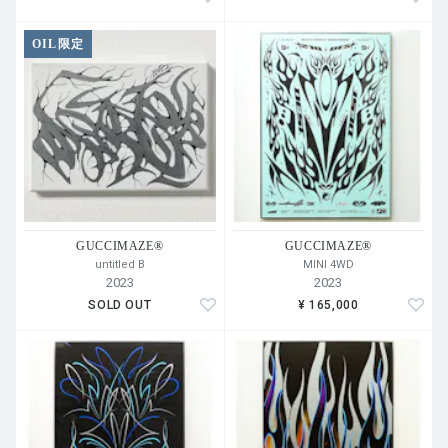
OIL限定
GUCCIMAZE®︎
GUCCIMAZE®︎
untitled B
MINI 4WD
2023
2023
SOLD OUT
¥ 165,000