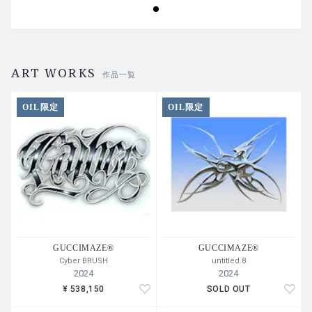
ART WORKS
作品一覧
OIL限定
OIL限定
GUCCIMAZE®︎
GUCCIMAZE®︎
Cyber BRUSH
untitled.8
2024
2024
¥ 538,150
SOLD OUT