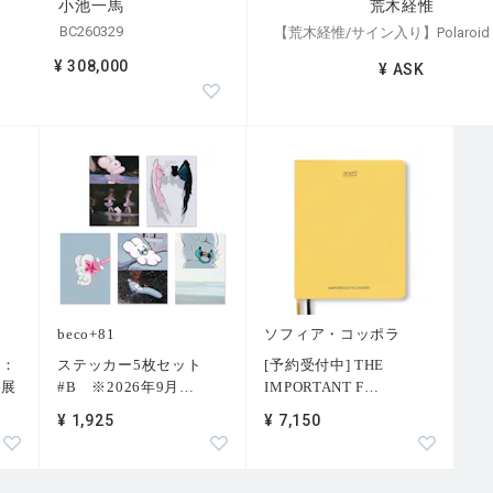
小池一馬
荒木経惟
BC260329
¥ 308,000
¥ ASK
beco+81
ソフィア・コッポラ
ー：
ステッカー5枚セット
[予約受付中] THE
」展
#B ※2026年9月
…
IMPORTANT F
…
¥ 1,925
¥ 7,150