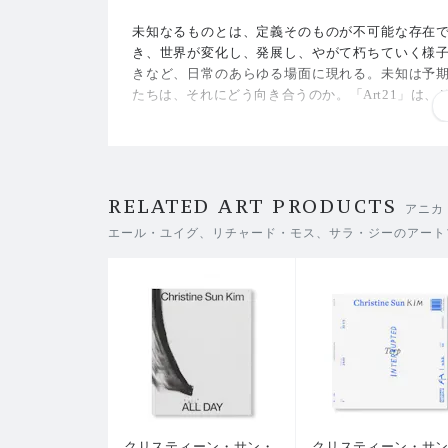
未知なるものとは、定義そのものが不可能な存在
き、世界が変化し、発展し、やがて朽ちていく様
きなど、日常のあらゆる場面に現れる。未知は予
たちは、それにどう向き合うのか。「Art21」は
本書は、21世紀を代表するアーティストたちへ行
知との遭遇」をめぐる刺激的で示唆に富んだ対話を
葉を通して構成された本書は、不可知なるものと向
RELATED ART PRODUCTS
アニカ
編集は「Art21」でキュレーターを務めるジュレル・ルイス（Ju
エール・ユイグ、リチャード・モス、サラ・ジーのアート
共同出版により刊行された。
収録作家：
タウバ・アウエルバッハ （Tauba Auerbach）、リ
ー（Anicka Yi）、マシュー・リッチー（Matthew R
ル・ユイグ（Pierre Huyghe）、ジェス・ファン（J
ンプソン（Rose B. Simpson）、クリスティーン・サン
g）、エイミー・シルマン（Amy Sillman）、ジョセ
ヴェリン・グエン（Diane Severin Nguyen）、サ
クリスティーン・サン・
クリスティーン・サ