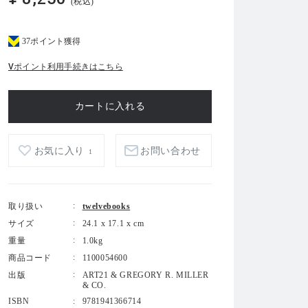
(税込)
37ポイント獲得
Vポイント利用手続きはこちら
お気に入り
お問い合わせ
1
取り扱い
twelvebooks
サイズ
24.1 x 17.1 x cm
重量
1.0kg
商品コード
1100054600
出版
ART21 & GREGORY R. MILLER
& CO.
ISBN
9781941366714