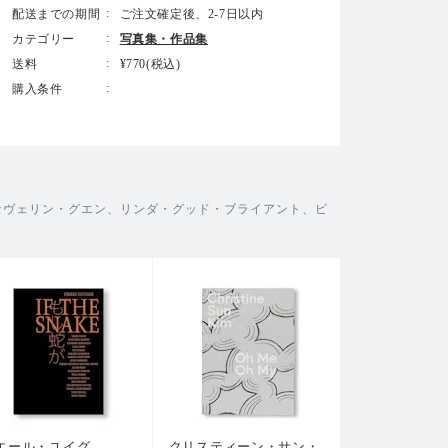
配送までの期間
ご注文確定後、2-7日以内
カテゴリー
写真集・作品集
送料
¥770(税込)
購入条件
セヴェリン・グエン、リンダ・グッド・ブライアント、ピ
エール・ユイグ
クリスティーン・サン・