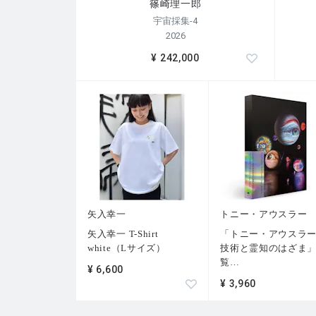
篠崎理一郎
宇宙採集-4
2026
¥ 242,000
矢入幸一
トニー・アウスラー
矢入幸一 T-Shirt
「トニー・アウスラ
white（Lサイズ）
技術と霊知のはざま
覧
…
¥ 6,600
¥ 3,960