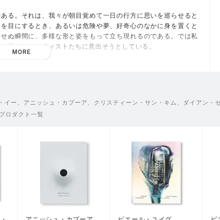
である。それは、我々が朝目覚めて一日の行方に思いを巡らせると
子を目にするとき、あるいは危険や夢、好奇心のなかに身を置くと
期せぬ瞬間に、多様な形と姿をもって立ち現れるのである。では私
、その答えをアーティストたちに見出そうとしている。
MORE
った20年以上にわたるインタビューから編まれたものであり、「未
収録している。18名の革新的な現代アーティストによる作品と言
き合うためのガイドであり、伴走者となる一冊である。
・イー、アニッシュ・カプーア、クリスティーン・サン・キム、ダイアン・
rrell Lewis）が担当。「Gregory R. Miller &Co.」との
プロダクト一覧
ンダ・グッド・ブライアント（Linda Goode Bryant）、アニカ・イ
itchie）、マイケル・ラコウィッツ（Michael Rakowitz）、ピエー
es Fan）、ミランダ・ジュライ（Miranda July）、ローズ・B・シ
・キム（Christine Sun Kim）、ソン・ドン（宋 冬 / Song Don
フィン・ハルヴォーソン（Josephine Halvorson）、ダイアン・セ
ラ・ジー（Sarah Sze）、アニッシュ・カプーア（Anish Kapoor）、
ン・
アニッシュ・カプーア
ピエール・ユイグ
ピ