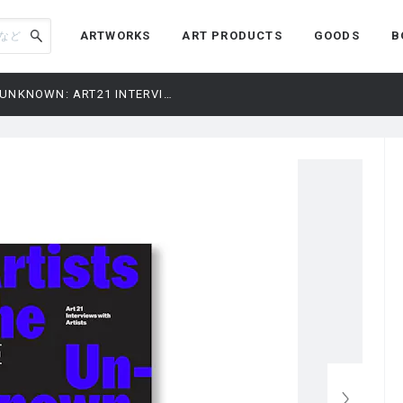
ARTWORKS
ART PRODUCTS
GOODS
B
ARTISTS & THE UNKNOWN: ART21 INTERVIEWS WITH ARTISTS