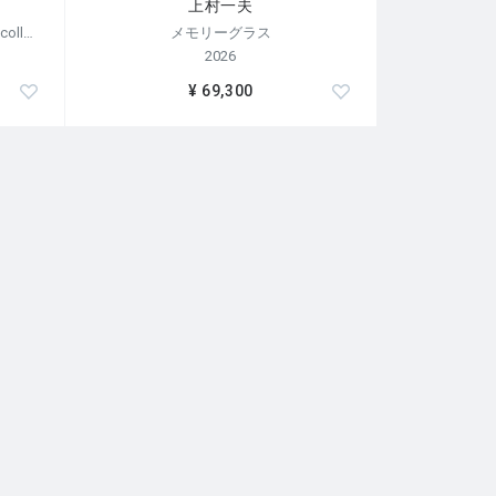
上村一夫
【荒木経惟/サイン入り】Polaroid collage
メモリーグラス
2026
¥ 69,300