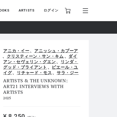
OOKS
ARTISTS
ログイン
アニカ・イー
アニッシュ・カプーア
クリスティーン・サン・キム
ダイ
アン・セヴェリン・グエン
リンダ・
グッド・ブライアント
ピエール・ユ
イグ
リチャード・モス
サラ・ジー
ARTISTS & THE UNKNOWN:
ART21 INTERVIEWS WITH
ARTISTS
2025
¥ 8,250