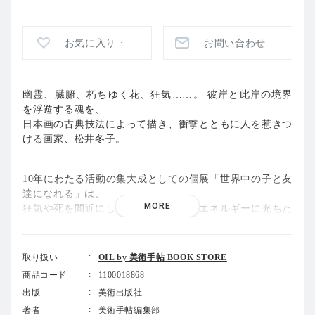
お気に入り
お問い合わせ
1
幽霊、臓腑、朽ちゆく花、狂気……。 彼岸と此岸の境界
を浮遊する魂を、
日本画の古典技法によって描き、衝撃とともに人を惹きつ
ける画家、松井冬子。
10年にわたる活動の集大成としての個展「世界中の子と友
達になれる」は、
MORE
狂気や死を間近にした人間が放出するエネルギーに充ちた
世界を呈している。
現代社会において生のリアリティーを問う松井作品の魅力
とは何か。
取り扱い
OIL by 美術手帖 BOOK STORE
新作、日本初公開作から代表作までを紹介し、その全貌に
商品コード
1100018868
迫る。
出版
美術出版社
著者
美術手帖編集部