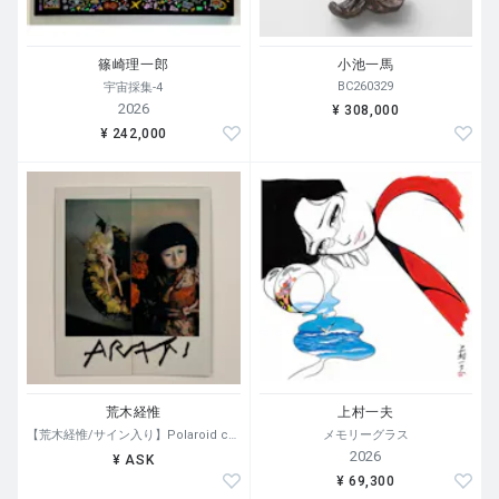
篠崎理一郎
小池一馬
BC260329
宇宙採集-4
2026
¥ 308,000
¥ 242,000
荒木経惟
上村一夫
【荒木経惟/サイン入り】Polaroid collage
メモリーグラス
2026
¥ ASK
¥ 69,300