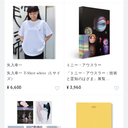
矢入幸一
トニー・アウスラー
矢入幸一 T-Shirt white（Lサイ
「トニー・アウスラー：技術
ズ）
と霊知のはざま」展覧
…
¥ 6,600
¥ 3,960