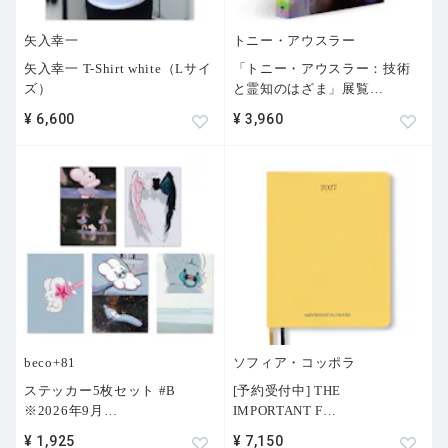
矢入幸一
トニー・アウスラー
矢入幸一 T-Shirt white（Lサイ
「トニー・アウスラー：技術
ズ）
と霊知のはざま」展覧
…
¥ 6,600
¥ 3,960
beco+81
ソフィア・コッポラ
ステッカー5枚セット #B
[予約受付中] THE
※2026年9月
…
IMPORTANT F
…
¥ 1,925
¥ 7,150