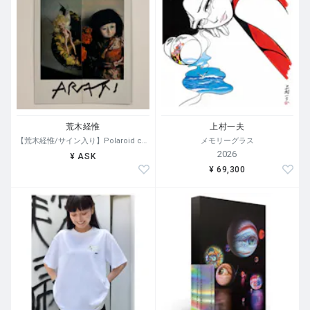
荒木経惟
上村一夫
【荒木経惟/サイン入り】Polaroid collage
メモリーグラス
2026
¥ ASK
¥ 69,300