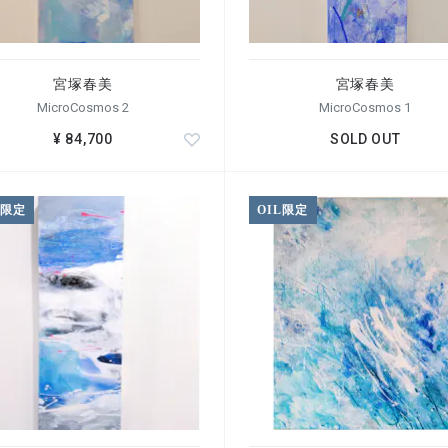
絵専攻を卒業。同大学の助手として4年間務めた後、渡米しPalos
間、彫刻、銅版画を学ぶ。現在は日本を中心に中国、スペイン、スロベニアなど
宮塚春美
宮塚春美
。
MicroCosmos 2
MicroCosmos 1
¥ 84,700
SOLD OUT
L限定
OIL限定