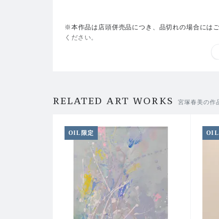
※本作品は店頭併売品につき、品切れの場合には
ください。
【宮塚 春美】
RELATED ART WORKS
宮塚春美の作
「輝く色彩の不思議に魅せられた幼少期。
OIL限定
OI
波打ち際に差す光に、あらゆる有機物質と無機物質
その世界を可視化するため、色とカタチで探ってみ
略歴