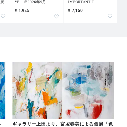
」展
#B ※2026年9月
…
IMPORTANT F
…
¥ 1,925
¥ 7,150
-
ギャラリー上田より、宮塚春美による個展「色