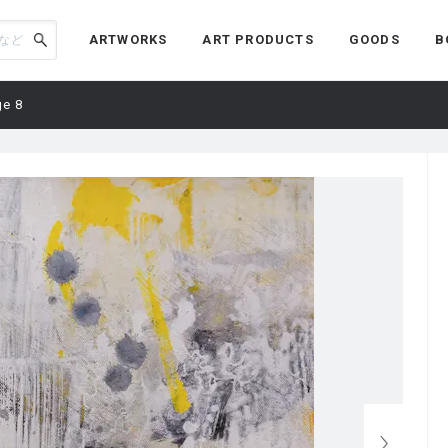
ARTWORKS
ART PRODUCTS
GOODS
B
ge 8