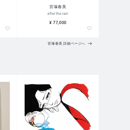
宮塚春美
after the rain
¥ 77,000
宮塚春美 詳細ページへ