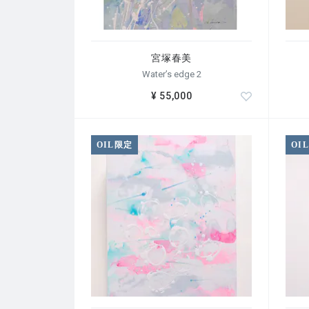
東京都生まれ。1971年に武蔵野美術大学造形学部油
Verdes Art Center(アメリカ)にて3年
宮塚春美
多くの国での展覧会やシンポジウムに参加している
Water’s edge 2
¥ 55,000
OIL限定
OI
主な展覧会、シンポジウム
リュブリアナ市立図書館 (スロベニア)
サンタフェ アートフェア (アメリカ)
CiaF/C.F (韓国、上海、ウズベキスタン)
ボマルツォ市庁舎 (イタリア)