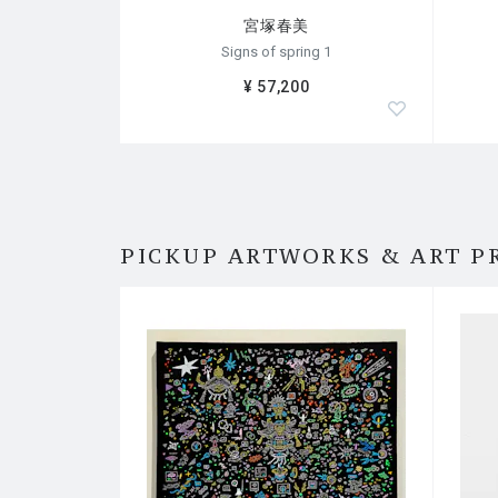
ギャラリー上田 (日本 東京)
宮塚春美
Signs of spring 1
アートホテル小田原グリーンホテル (日本 神奈川)
¥ 57,200
由布院アートホール (日本 大分)
PICKUP ARTWORKS & ART P