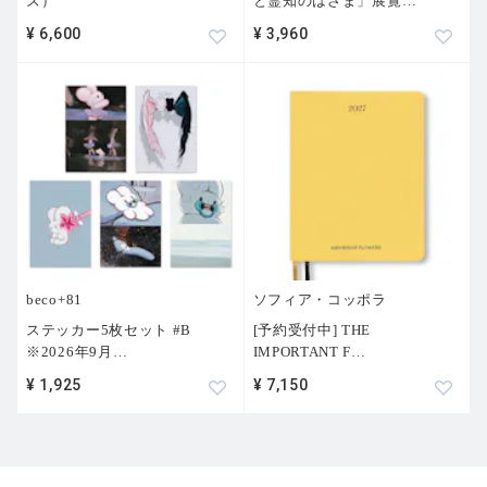
ズ）
と霊知のはざま」展覧
…
¥ 6,600
¥ 3,960
beco+81
ソフィア・コッポラ
ステッカー5枚セット #B
[予約受付中] THE
※2026年9月
…
IMPORTANT F
…
¥ 1,925
¥ 7,150