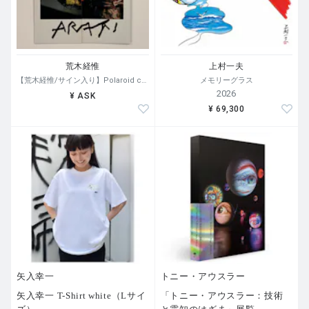
荒木経惟
上村一夫
【荒木経惟/サイン入り】Polaroid collage
メモリーグラス
2026
¥ ASK
¥ 69,300
矢入幸一
トニー・アウスラー
矢入幸一 T-Shirt white（Lサイ
「トニー・アウスラー：技術