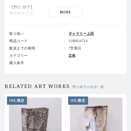
【野口 節子】
MORE
東京都生まれ
エルカミノカレッジ(アメリカ)芸術専攻 卒業
日本・スペイン・アメリカを中心に展覧多数
取り扱い
ギャラリー上田
主な展覧会
商品コード
1100014714
アートフェア
カールスルーエ
(ドイツ)
配送までの期間
7営業日
アートフェア
ビーゴ(スペイン)
カテゴリー
立体
すどう美術館(神奈川)
購入条件
RELATED ART WORKS
野口節子の作品一覧
OIL限定
OIL限定