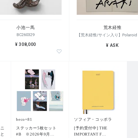
小池一馬
荒木経惟
BC260329
¥ 308,000
¥ ASK
beco+81
ソフィア・コッポラ
トニ
ステッカー5枚セット
[予約受付中] THE
術と
#B ※2026年9月
…
IMPORTANT F
…