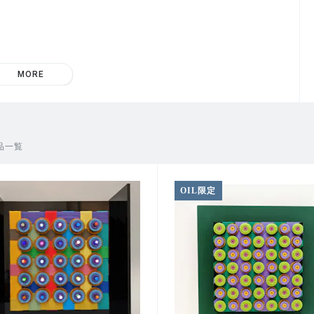
MORE
ト大学院修了。米国州立北イリノイ大学芸術学部専任講師 就任
品一覧
OIL限定