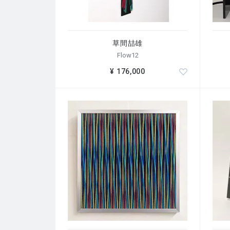
ギャラリー艸居
ギャラリーギャラリー
祇をん小西
ギャラリーなかむら
草間喆雄
ギャラリーマロニエ
Flow12
ANDGALLERY
¥ 176,000
AD＆Aギャラリー
茶屋町画廊
個展 -アメリカ-
ジェームズヨーギャラリー (ミシガン)
ファイバーセンターギャラリー (サンフランシスコ)
ガスタバスアドルファス大学 (ミネソタ)
コンテンポラリークラフトギャラリー (オレゴン)
受賞 -日本-
紺綬褒章
京都クラフトコンペインターナショナル
国際テキスタイルコンペティション