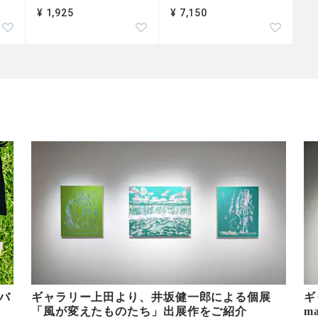
¥ 1,925
¥ 7,150
バ
ギャラリー上田より、井坂健一郎による個展
ギ
「風が変えたものたち」出展作をご紹介
m