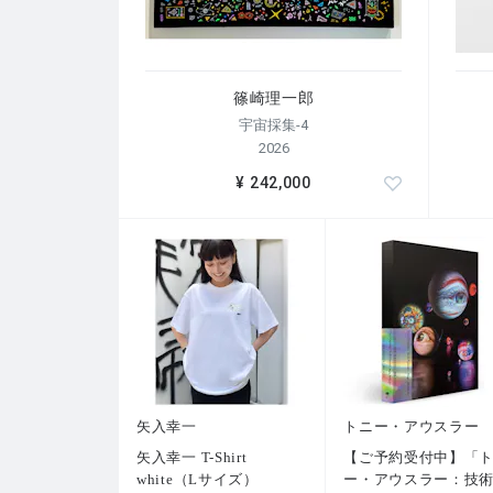
コレクション
国立国際美術館
京都市立美術館
群馬県立美術館
篠崎理一郎
愛知県新文化会館
宇宙採集-4
墨田区役所
2026
赤穂市文化会館
¥ 242,000
三木市庁舎
富士市文化会館
神戸国際交流会館
泉佐野市総合文化センタ−
大田区民ホール
江東区区民体育館
大学評価機構
北とぴあ
グリーンピア指宿
全日空ホテル東京
全日空ホテル釧路
矢入幸一
トニー・アウスラー
仙台ターミナルホテル
矢入幸一 T-Shirt
【ご予約受付中】「
ブライトンホテル京都
white（Lサイズ）
ー・アウスラー：技
パレスホテル大宮