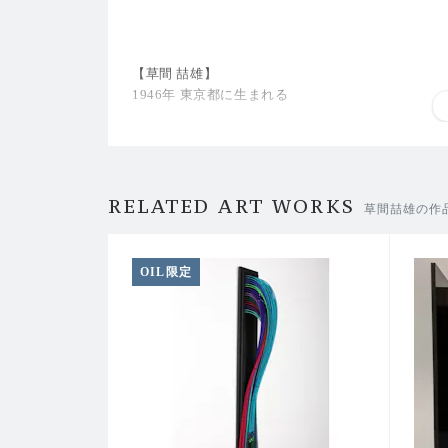
【草間 喆雄】
1946年 東京都に生まれる
1969年 武蔵野美術大学卒業。川島織物に勤務
1973年 米国クランブルックアカデミーオブアー
1975年 米国州立ユタ大学芸術学部助教授 就任
1989年 成安女子短期大学教授 就任
RELATED ART WORKS
草間喆雄の作
2001年 文化庁派遣芸術家在外研修員 就任
2011年 岡山県立大学名誉教授 就任
OIL限定
個展 -日本-
岡山県立美術館
田辺市立美術館
奈義町現代美術館
村松画廊
銀座ワコールアートスペース
パルスギャラリー
Azabujuban Gallery