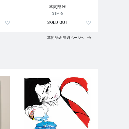
草間喆雄
STM-5
SOLD OUT
草間喆雄 詳細ページへ