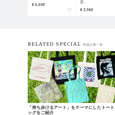
霊
…
¥ 6,600
ソラリア西鉄ホテル
¥ 3,960
ホテルフェニックス宮崎
京阪ホテル大阪
東急イン松山
高輪東武ホテル
サンホテルフェニックス宮崎
三井アーバンベイタワーホテル
ホテルグランビア岡山
RELATED SPECIAL
関連記事一覧
エクシブ鳥羽
有明ワシントンホテル横浜
ロイヤルパークホテル
セキュリティ−パシフィックナショナル銀行東京
滋賀銀行・第四銀行新潟
諏訪信用金庫
川村学園
大阪音楽大学
神戸女子短大
岩手県立大学
岡山県立大学
「持ち歩けるアート」をテーマにしたトート
流通経済大学
ッグをご紹介
関西外国語大学