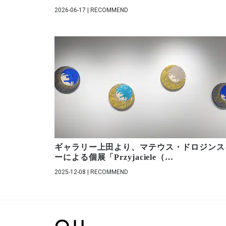
鎌倉女子大学
2026-06-17 | RECOMMEND
日本設計
清水建設
NEC 本社ビル
住友商事
JR 西日本泉佐野駅前モニュメント
江戸堀センタ−ビル
丸紅
パ−クハウス六本木
厚生中央病院東京
市立大船渡病院
静岡市立清水病院
静岡がんセンター
JR 仙台病院
ギャラリー上田より、マテウス・ドロジンス
富士大和温泉病院
ーによる個展「Przyjaciele（
…
山口病院
2025-12-08 | RECOMMEND
北摂総合病院
福知山市民病院
福井県立病院
公立八鹿病院
盛岡繋温泉病院