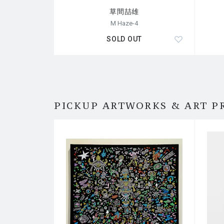
文化庁芸術選奨文部大臣新人賞
草間喆雄
ショーウィンドーコンクール大阪
M Haze-4
国際テキスタイルコンペティション京都
泉佐野駅前モニュメントコンペティション 採用
SOLD OUT
国際ファイバーアートビエンナーレ展
岡山芸術文化賞 準グランプリ
マルセン文化賞
岡山芸術文化賞
PICKUP ARTWORKS & ART P
受賞 -海外-
米国芸術基金
MTR香港駅国際パブリックアートコンペ
マリエッタクラフトナショナル展
デザイナー・クラフトマン‘75
国際ファブリックデザイン展
コットンカムズホーム展
州立ユタ大学 アウトスタンディングアーティスト
アリスアートコレクション
ビッグスカイビエンナーレ