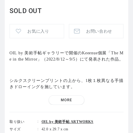
SOLD OUT
お気に入り
お問い合わせ
OIL by 美術手帖ギャラリーで開催のKeeenue個展「The M
e in the Mirror」（2022/8/12～9/5）にて発表された作品。
シルクスクリーンプリントの上から、1枚１枚異なる手描
きドローイングを施しています。
MORE
Keeenueは1992年生まれのアーティスト。グラフィックデ
ザインを学んだ後、現在は壁画やペインティング作品を発
表するほか、多数の企業とのコラボレーションを⼿掛けて
取り扱い
OIL by 美術手帖 ARTWORKS
います。縦横無尽にぐにゃりと伸びる⼿⾜。動物なのか⼈
サイズ
42.0 x 29.7 x cm