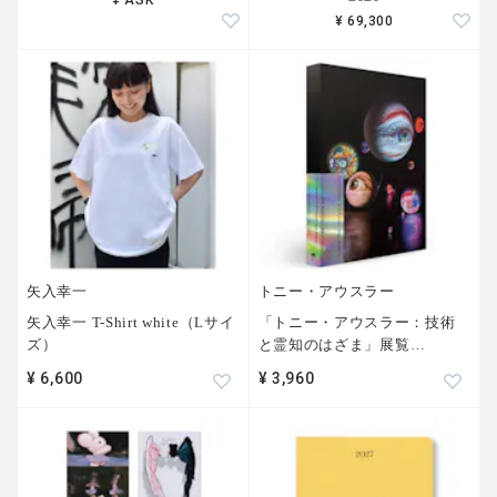
¥ ASK
¥ 69,300
矢入幸一
トニー・アウスラー
矢入幸一 T-Shirt white（Lサイ
「トニー・アウスラー：技術
ズ）
と霊知のはざま」展覧
…
¥ 6,600
¥ 3,960