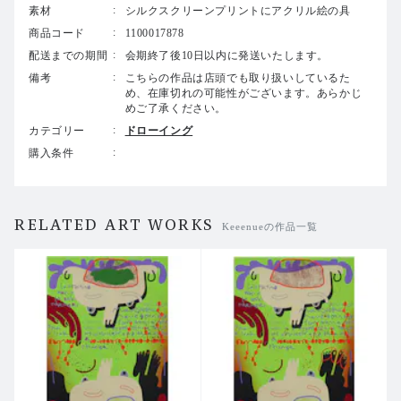
間なのか不確かな⽣き物。鮮やかでハッピーな⾊彩。⼒強
素材
シルクスクリーンプリントにアクリル絵の具
くもユーモア を感じさせるKeeenueの作品は、ひと⽬で鑑
商品コード
1100017878
賞者を魅了し⾒る者の想像⼒を掻き⽴てます。
配送までの期間
会期終了後10日以内に発送いたします。
約1年半ぶりの個展となる本展のテーマは、「The Me in t
備考
こちらの作品は店頭でも取り扱いしているた
he Mirror」です。“鏡に写った私”という意味を持つこのタ
め、在庫切れの可能性がございます。あらかじ
イトルは、Keeenueの近年の⼼境の変化を表しています。
めご了承ください。
これまでは、⾃⾝の経験や⽬にした⾵景からモチーフを選
カテゴリー
ドローイング
び取ることが多かったという彼⼥ですが、この1年は⾃分
購入条件
⾃⾝について考えていたと話します。⾃分という存在が変
化していくこと、客観的に⾒た⾃分と本来の⾃分について
思考し、⾃分⾃⾝と“鏡”を通して対話するように作品と向
き合いました。
RELATED ART WORKS
Keeenueの作品一覧
本展では3つのタイプの新作を発表。複数のキャンバスを
組み合わせたペインティング作品では、⼀つひとつの絵が
それとして完結しつつも、離れて⾒ることで別の物語が浮
かび上がります。暖簾型の作品では、壁を作るでもなく全
開でもない他者との向き合い⽅の揺らぎを、そしてシルク
スクリーンの平⾯作品では、プリントの上からさらにドロ
ーイングを施し、相⼿を深く知ることで⾒えてくる発⾒を
表現します。