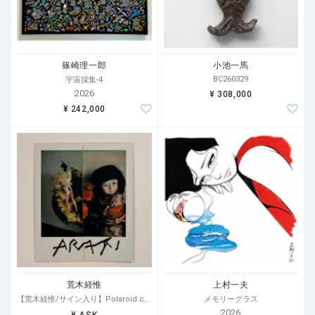
篠崎理一郎
小池一馬
BC260329
宇宙採集-4
2026
¥ 308,000
¥ 242,000
荒木経惟
上村一夫
【荒木経惟/サイン入り】Polaroid collage
メモリーグラス
2026