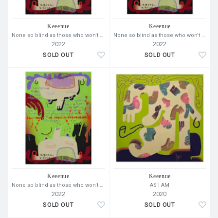
※本展出品作品のうち、キャンバス平面作品はエントリー
Keeenue
Keeenue
None so blind as those who won't see
None so blind as those who won't see
制による抽選販売を行います。エントリー販売の詳細は、
2022
2022
下記ページをご覧ください。
SOLD OUT
SOLD OUT
＜HOW TO ENTRY＞
https://oil.bijutsutecho.com/special/150
Keeenue
Keeenue
None so blind as those who won't see
AS I AM
2022
2020
SOLD OUT
SOLD OUT