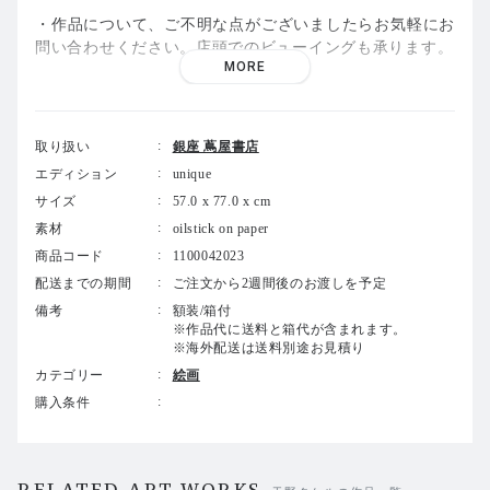
・作品について、ご不明な点がございましたらお気軽にお
問い合わせください。店頭でのビューイングも承ります。
MORE
取り扱い
銀座 蔦屋書店
エディション
unique
サイズ
57.0 x 77.0 x cm
素材
oilstick on paper
商品コード
1100042023
配送までの期間
ご注文から2週間後のお渡しを予定
備考
額装/箱付
※作品代に送料と箱代が含まれます。
※海外配送は送料別途お見積り
カテゴリー
絵画
購入条件