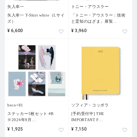
矢入幸一
トニー・アウスラー
矢入幸一 T-Shirt white（Lサイ
「トニー・アウスラー：技術
ズ）
と霊知のはざま」展覧
…
¥ 6,600
¥ 3,960
beco+81
ソフィア・コッポラ
ステッカー5枚セット #B
[予約受付中] THE
※2026年9月
…
IMPORTANT F
…
¥ 1,925
¥ 7,150