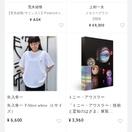
荒木経惟
上村一夫
【荒木経惟/サイン入り】Polaroid collage
メモリーグラス
2026
¥ ASK
¥ 69,300
矢入幸一
トニー・アウスラー
矢入幸一 T-Shirt white（Lサイ
「トニー・アウスラー：技術
ズ）
と霊知のはざま」展覧
…
¥ 6,600
¥ 3,960