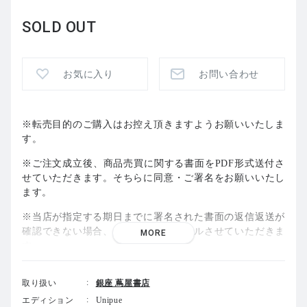
SOLD OUT
お気に入り
お問い合わせ
※転売目的のご購入はお控え頂きますようお願いいたしま
す。
※ご注文成立後、商品売買に関する書面をPDF形式送付さ
せていただきます。そちらに同意・ご署名をお願いいたし
ます。
※当店が指定する期日までに署名された書面の返信返送が
確認できない場合、ご注文をキャンセルさせていただきま
MORE
す
※上記転売ほか、当店が不正な行為と判断した場合は、事
取り扱い
銀座 蔦屋書店
前連絡なしにご注文のキャンセルをさせていただきます。
エディション
Unipue