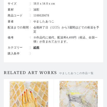
サイズ
18.0 x 14.0 x cm
こちらの商品は店頭併売商品につき、品切れの場合にはご
素材
油彩
注文をキャンセルとさせていただく場合がございます。ご
商品コード
1100020678
了承ください。
著者
やましたあつこ
配送までの期間
会期終了日（12/25）から3週間ほどでの発送を予
定
備考
※作品代に箱代、配送料4,400円（税込、全国一
律）が含まれております。
カテゴリー
絵画
購入条件
RELATED ART WORKS
やましたあつこの作品一覧