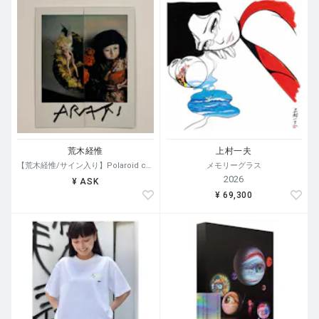
荒木経惟
上村一夫
【荒木経惟/サイン入り】Polaroid collage
メモリーグラス
2026
¥ ASK
¥ 69,300