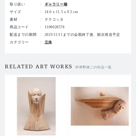
取り扱い
ギャラリー椿
GALLERY TSUBAKI
サイズ
14.0 x 11.5 x 9.5 cm
素材
テラコッタ
伊津野 雄二
商品コード
1100028578
Yuji IZUNO Solo Exhibition
配送までの期間
2023/11/11までの会期終了後、順次発送予定
カテゴリー
立体
2023年10月28日[土] - 11月11日[土]
28 October - 11 November 2023
12:00PM - 6:30PM
日・月・祝休廊
RELATED ART WORKS
伊津野雄二の作品一覧
Close on Sundays, Mondays and Holidays
同時開催：幻想の建築 10 Artists Group Exhibition
桑原 弘明 / 内林 武史 / 清田 範男
鈴木 亘彦 / 小林 健二 / 菅野 猛
松川 栞 / 川﨑 広平 / 髙橋 舞子 / 河原 朝生
HIROAKI KUWABARA / TAKESHI UCHIBAYASHI / NOR
IO KIYOTA