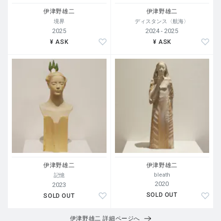
NOBUHIKO SUZUKI / KENJI KOBAYASHI / TAKESHI K
伊津野雄二
伊津野雄二
ANNO
境界
ディスタンス〈航海〉
SHIORI MATSUKAWA / KOHEI KAWASAKI / MAIKO TA
2025
2024 - 2025
KAHASHI / ASAO KAWAHARA
¥ ASK
¥ ASK
ギャラリー椿
GALLERY TSUBAKI
〒104-0031 東京都中央区京橋3-3-10 第1下村ビル1F
3-3-10,Kyobashi,Chuoh-ku,Tokyo,104-0031
TEL 81-(0)3-3281-7808
E-mail gtsubaki@yb3.so-net.ne.jp
伊津野雄二
伊津野雄二
bleath
記憶
2020
2023
SOLD OUT
SOLD OUT
伊津野雄二 詳細ページへ