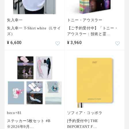
矢入幸一
トニー・アウスラー
矢入幸一 T-Shirt white（Lサイ
【ご予約受付中】「トニー・
ズ）
アウスラー：技術と霊
…
¥ 6,600
¥ 3,960
beco+81
ソフィア・コッポラ
ステッカー5枚セット #B
[予約受付中] THE
※2026年9月
…
IMPORTANT F
…