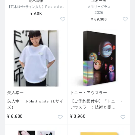
荒木経惟
上村一夫
【荒木経惟/サイン入り】Polaroid collage
メモリーグラス
2026
¥ ASK
¥ 69,300
矢入幸一
トニー・アウスラー
矢入幸一 T-Shirt white（Lサイ
【ご予約受付中】「トニー・
ズ）
アウスラー：技術と霊
…
¥ 6,600
¥ 3,960