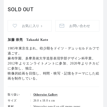
SOLD OUT
お気に入り
お問い合わせ
3
加藤 崇亮 Takaaki Kato
1985年東京生まれ。幼少期をドイツ・
デュッセルドルフで
過ごす。
麻布学園、多摩美術大学造形表現学部デザイン科卒業。
2012年よりエンライトメントに参加、
2020年よりチカビ
に参加し、独立。
映像的絵画を目指し、時間・映写・
記憶をテーマにした絵
画を制作している。
取り扱い
Otherwise Gallery
サイズ
26.0 x 18.0 x cm
素材
Watercolor pencil on old memo paper