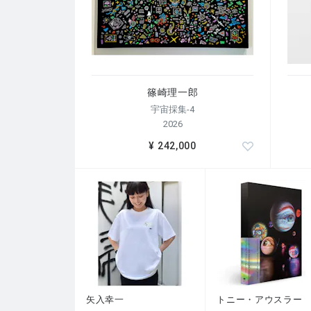
篠崎理一郎
宇宙採集-4
2026
¥ 242,000
矢入幸一
トニー・アウスラー