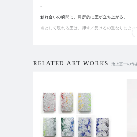
-
触れ合いの瞬間に、局所的に圧が立ち上がる。
点として現れる圧は、押す／受けるの重なりによっ
圧の立ち上がり。
池上恵一 Keiichi Ikegami
-
RELATED ART WORKS
池上恵一の作
[個展「いまここ / Here and Now」(2026.4.18
奈良の大仏をスケッチしているとき、触れていな
大仏に指圧されている、としか言いようのない感覚
私はこれまで指圧を通して身体に触れ、両親や家
こから、生きている身体と凝りは切り離せないひ
あいだに生じる圧として定着させてきました。
昨年の個展以降、人のかたちをしていながら凝り