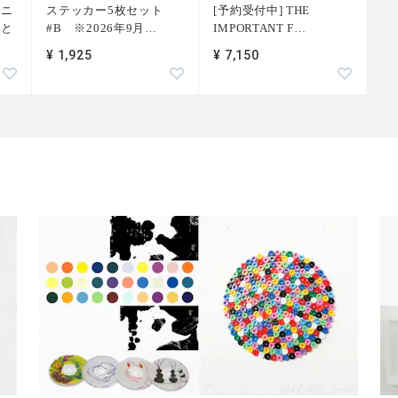
トニ
ステッカー5枚セット
[予約受付中] THE
術と
#B ※2026年9月
…
IMPORTANT F
…
¥ 1,925
¥ 7,150