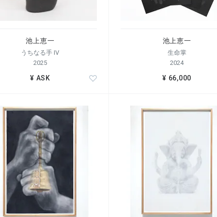
はなく、すでにこの空間や宇宙から与えられているものなのだと気
った宇宙の圧の中に生きています。
池上恵一
池上恵一
」そのものを作品としています。それはその場でしか立ち現れない
うちなる手 IV
生命掌
この空間の「いまここ」に——。
2025
2024
¥ ASK
¥ 66,000