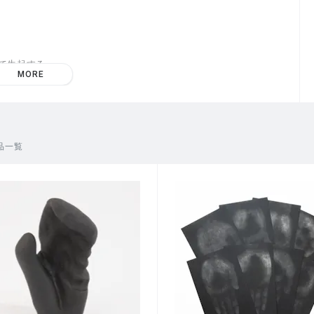
て生起する。
MORE
品一覧
-5.23 / ギャラリーノマル)での作家コメントより]
いにもかかわらず、頭上から押さえつけられるような圧を感じた。
だった。
族の死の直前に、凝りがほどけていく感触を経験してきました。そ
とつのものであると気づき、その感触を、木炭の黒と支持体の白の
の見受けられない仏像に関心を持ち、奈良の大仏をはじめ仏像たち