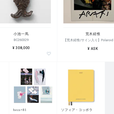
小池一馬
荒木経惟
BC260329
¥ 308,000
¥ ASK
beco+81
ソフィア・コッポラ