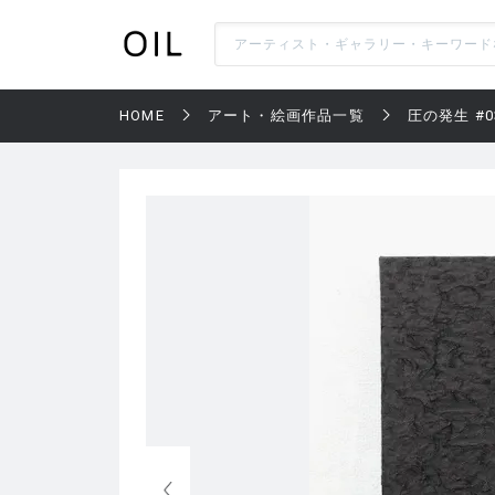
HOME
アート・絵画作品一覧
圧の発生 #0