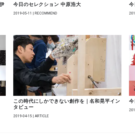
伊
今日のセレクション 中原浩大
今
2019-05-11 | RECOMMEND
201
この時代にしかできない創作を｜名和晃平イン
今
タビュー
201
2019-04-15 | ARTICLE