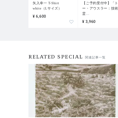
矢入幸一 T-Shirt
【ご予約受付中】「
white（Lサイズ）
ー・アウスラー：技
霊
…
¥ 6,600
¥ 3,960
RELATED SPECIAL
関連記事一覧