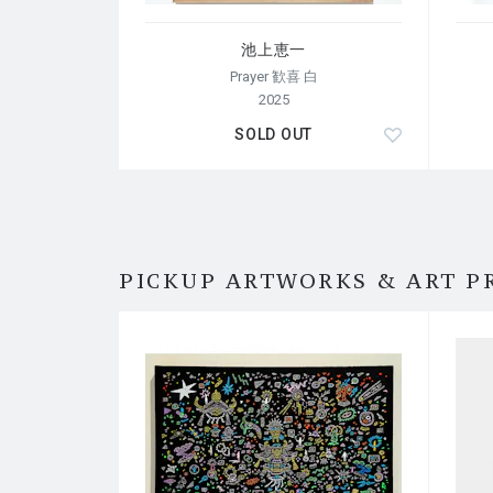
池上恵一
Prayer 歓喜 白
2025
SOLD OUT
PICKUP ARTWORKS & ART P