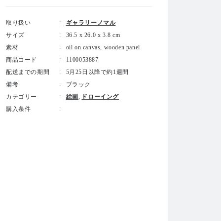
取り扱い
ギャラリーノマル
サイズ
36.5 x 26.0 x 3.8 cm
素材
oil on canvas, wooden panel
商品コード
1100053887
配送までの期間
5月25日以降で約1週間
備考
ブラック
カテゴリー
絵画
ドローイング
購入条件