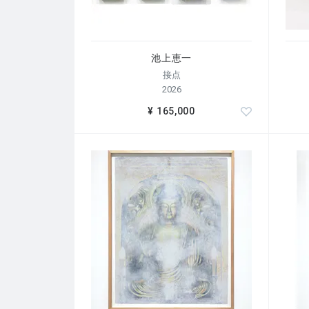
をスケッチしてきました。
そのときの体験から、圧は指で加えるものだけで
づきました。私たちは常に、重力や空気、氣圧とい
池上恵一
本展では、その圧に触れた一瞬一瞬の「いまここ
接点
出来事であり、身体と宇宙のあいだに生じる圧が、
2026
¥ 165,000