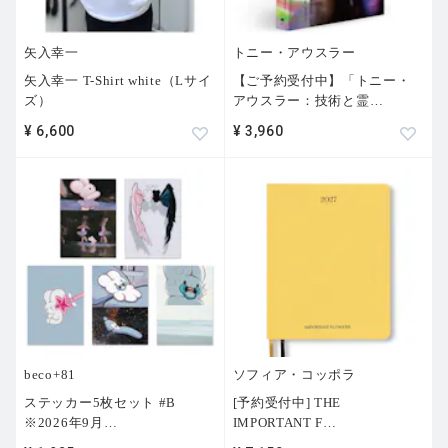
矢入幸一
トニー・アウスラー
矢入幸一 T-Shirt white（Lサイ
【ご予約受付中】「トニー・
ズ）
アウスラー：技術と霊
…
¥ 6,600
¥ 3,960
beco+81
ソフィア・コッポラ
ステッカー5枚セット #B
[予約受付中] THE
※2026年9月
…
IMPORTANT F
…