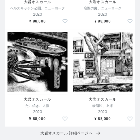
大岩オスカール
大岩オスカール
ヘルズキッチン公園、ニューヨーク
窓際の庭、ニューヨーク
進行中のプロジェクトや展覧会は全て、延期された。都市
2020
2020
はパンデミックの中核になり、住民は誰でも今まで以上に
¥ 88,000
¥ 88,000
難しい生活を強いられている。多くの人が職を失い、請求
書の支払いが絶望的になっている。世界中どこをみても元
気の出るニュースなど見当たらない。多くの国が国境封鎖
を行っている。アメリカ大統領の施策は最悪だ。
今回の個展作品で用いる5つの色は、異なる時間軸を象徴
している。それらの中で、パンデミック後の世界の風景、
新たな人間の様子、ワクチンに影響された人間の状態、そ
してそれ以後の人類と世界の新しい関係性などに対する私
の想像がある。以上は全て優先順位のない開放的な仮想で
大岩オスカール
大岩オスカール
ある。
たこ焼き、大阪
楊浦区、上海
2020
2020
¥ 88,000
¥ 88,000
僕が普段通りのクリエイティブマインドでいられるために
何ができるか、それもマンハッタンのマンションに籠った
大岩オスカール 詳細ページへ
ままでできることを考えた。幸い僕は自分が感じたことを