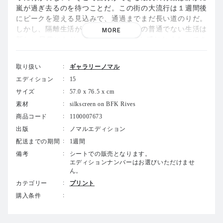
嵐が過ぎ去るのを待つことだ。この街の大流行は１週間後
にピークを迎える見込みで、通過までまだ長い道のりだ。
しかし、隔離生活が３週間を過ぎ、この普通でない生活は
MORE
新しい日常になり、あまりストレスも感じなくなってき
た。
取り扱い
ギャラリーノマル
(大岩オスカール Oscar Oiwa / 13.4.2020)
エディション
15
サイズ
57.0 x 76.5 x cm
---
素材
silkscreen on BFK Rives
商品コード
1100007673
出版
ノマルエディション
サンパウロに生まれ、東京、ニューヨークと移り住みなが
配送までの期間
1週間
ら創作活動を続ける大岩オスカールは、自らの人生を旅に
備考
シートでの販売となります。
例えています。複数の文化的視点から生まれた社会風刺と
エディションナンバーはお選びいただけませ
物語性に富んだ作品たちは、これまで世界的に多くの注目
ん。
を集めています。
カテゴリー
プリント
購入条件
2020年、世界中がCOVID-19という共通の災禍に見舞われ