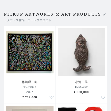
作品化できるスキルを神様から授かっている。この力を使
ってドローイングのシリーズを始め、隔離生活の真っ只中
の、空想の旅を思いついた。その結果がこの日記風の作品
PICKUP ARTWORKS & ART PRODUCTS
ピ
で、過去のこと、現在の生活、そして未来について考えた
ックアップ作品・アートプロダクト
ことを綴っている。（2020年 春）
大岩 オスカール Oscar Oiwa
篠崎理一郎
小池一馬
BC260329
宇宙採集-4
2026
¥ 308,000
¥ 242,000