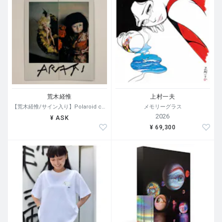
荒木経惟
上村一夫
【荒木経惟/サイン入り】Polaroid collage
メモリーグラス
2026
¥ ASK
¥ 69,300