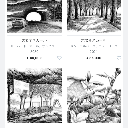
(*) Quarantine＝隔離、検疫
---
大岩オスカール
大岩オスカール
セーハ・ド・マール、サンパウロ
セントラルパーク、ニューヨーク
2020
2021
[作家コメント]
¥ 88,000
¥ 88,000
旅に出よう！
突然生活が変わった。今までのように地下鉄に乗ったり、
スタジオに通ったり、街を歩いたり、映画館で映画を見た
り、友人と会ったり出来なくなってしまった。隔離生活の
中、外に出るのは食料品の買い出しか、ちょっと空気を吸
いに出るだけだ。