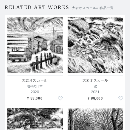
ました。
RELATED ART WORKS
大岩オスカールの作品一覧
世界各国でのプロジェクトや展覧会は全て延期となった大
岩オスカールは、マンハッタンのマンションに籠ったまま
でできることを考えました。
「幸い僕は自分が感じたことを作品化できるスキルを神様
から授かっている」
隱遁生活の中で彼が綴った空想の旅は「Quarantine(*) Dra
wing Series」として2020年3月~6月の間に20枚が描かれま
した。
大岩オスカール
大岩オスカール
縁あって大岩オスカールと知り合ったギャラリーノマルの
昭和の日本
波
ディレクター林聡は、この貴重なドローイングを版画作品
2020
2021
として出版することを即決。「Quarantine Drawing Serie
¥ 88,000
¥ 88,000
s」はコンピュータを使って描かれたデジタルデータです
が、アーティストの空想の旅を、全世界の人と分かち合う
手段としてシルクスクリーンによる当版画作品シリーズが
生まれました。