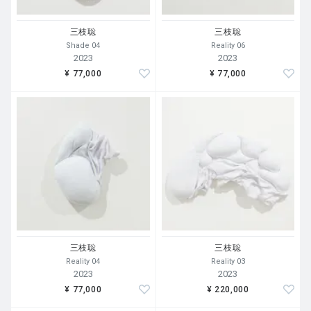
connected to the demands of contemporary society.
三枝聡
三枝聡
出展情報
Shade 04
Reality 06
Decoupling
2023
2023
11/4～11/25
¥ 77,000
¥ 77,000
三枝聡
三枝聡
Reality 04
Reality 03
2023
2023
¥ 77,000
¥ 220,000