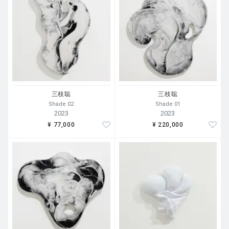
essions using industrial products such as PVC, presenting th
e interface between industry, commerce, and industry and ar
t as an extension of material civilization. The forms of his
works, which transcend the genres of art such as painting an
d sculpture, include the diversity of society that cannot be d
escribed in a single aspect.
In the 21st century, society is collapsing. Giant industries d
ominate the global market, inequality is increasing, and con
三枝聡
三枝聡
flicts are breaking out in every region. Decoupling is the w
Shade 02
Shade 01
ord that means separation. The word is used as an economic
2023
2023
term to indicate a new value, such as decoupling economic
¥ 77,000
¥ 220,000
growth from energy consumption to solve environmental pr
oblems, or decoupling the economies of developed countries
from those of emerging countries. In decoupling by Saegus
a, who has used the combination of color and modeling as t
he core of his work, the artist separates color, separates thre
e-dimensionality, and separates both pictorial and sculptural
approaches. This is a structural reform for a new era that th
e artist is prepared to take a major step forward. Through d
ecoupling, the artistic elements of line, contour, and shadow
paradoxically rise to the surface. And the attempt is closely