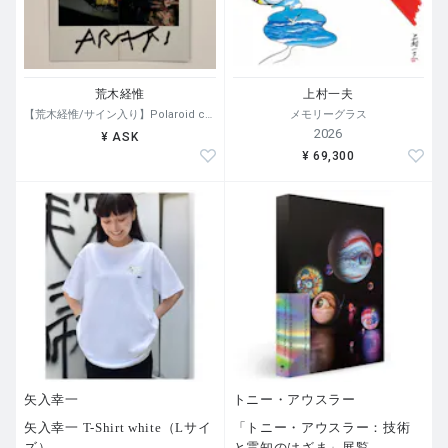
荒木経惟
上村一夫
【荒木経惟/サイン入り】Polaroid collage
メモリーグラス
2026
¥ ASK
¥ 69,300
矢入幸一
トニー・アウスラー
矢入幸一 T-Shirt white（Lサイ
「トニー・アウスラー：技術
ズ）
と霊知のはざま」展覧
…