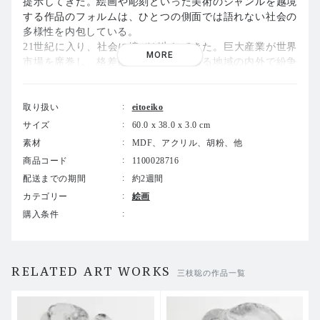
提示してきた。絵画や彫刻といった美術のジャンルを越境
する作品のフォルムは、ひとつの側面では語れない社会の
多様性を内包している。
21世紀に入り、社会に綻びが生じてきた。巨大産業が世界
MORE
市場を席巻し、格差は広がり、あらゆる地域の内外で紛争
が勃発している。デカップリングは分離を意味する言葉で
ある。環境問題解決のために経済成長とエネルギー消費を
切り離して捉えることや、先進国と新興国の景気の分離な
取り扱い
eitoeiko
ど、新しい価値を示す経済用語としてこの言葉は利用され
サイズ
60.0 x 38.0 x 3.0 cm
ている。これまで華やかな色彩と複雑な造形のコンビネー
素材
MDF、アクリル、胡粉、他
ションを作品の核としてきた三枝によるデカップリングで
商品コード
1100028716
は、色彩を分離し、立体性を分離し、絵画的アプローチと
配送までの期間
約2週間
彫刻的アプローチの両立を分離する。これは作家が大鉈を
振るう覚悟で臨む新時代への構造改革である。そしてデカ
カテゴリー
絵画
ップリングによって、描線や輪郭や陰影の芸術的要素が逆
購入条件
説的に立ち昇るのである。この試みは現代社会の要求と密
接に繋がるのだ。
RELATED ART WORKS
About the solo exhibition ”Decoupling”
三枝聡の作品一覧
Satoshi Saegusa is fascinated by the unnaturalness of the ma
n-made chemicals that make up 20th century society. Saegus
a has combined painting and sculpture to form abstract expr