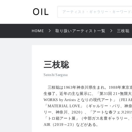
HOME
取り扱いアーティスト一覧
三枝聡
三枝聡
Satoshi Saegusa
三枝聡は1963年神奈川県生まれ。1988年東
生修了。近年の主な展示に、「第31回 21+無限大
WORKS by Artists となりの現代アート」（FEI
「MATERIAL LOVE」（ギャルリー・パリ、神
リー、神奈川、2020）、「アートな春フェス2
「トロ箱アート展」（中部ガス名豊ギャラリー、愛知
AIR（2019～23）などがある。