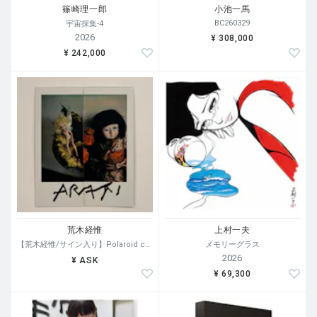
篠崎理一郎
小池一馬
BC260329
宇宙採集-4
2026
¥ 308,000
¥ 242,000
荒木経惟
上村一夫
【荒木経惟/サイン入り】Polaroid collage
メモリーグラス
2026
¥ ASK
¥ 69,300