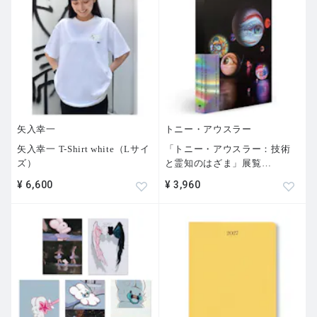
矢入幸一
トニー・アウスラー
矢入幸一 T-Shirt white（Lサイ
「トニー・アウスラー：技術
ズ）
と霊知のはざま」展覧
…
¥ 6,600
¥ 3,960