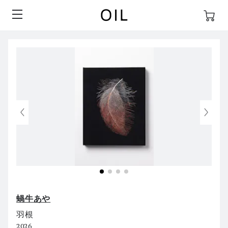
蝸牛あや
羽根
2026