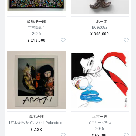
篠崎理一郎
小池一馬
BC260329
宇宙採集-4
2026
¥ 308,000
¥ 242,000
荒木経惟
上村一夫
【荒木経惟/サイン入り】Polaroid collage
メモリーグラス
2026
¥ ASK
¥ 69,300