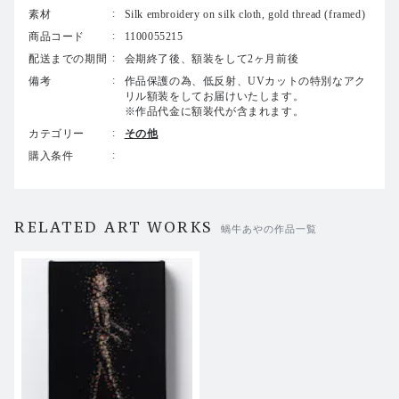
素材
Silk embroidery on silk cloth, gold thread (framed)
〒104-0061 東京都中央区銀座8-14-9 デュープレックス銀
商品コード
1100055215
座タワー8/14 B1
配送までの期間
会期終了後、額装をして2ヶ月前後
03-3248-3405
備考
作品保護の為、低反射、UVカットの特別なアク
リル額装をしてお届けいたします。
※作品代金に額装代が含まれます。
カテゴリー
その他
購入条件
RELATED ART WORKS
蝸牛あやの作品一覧