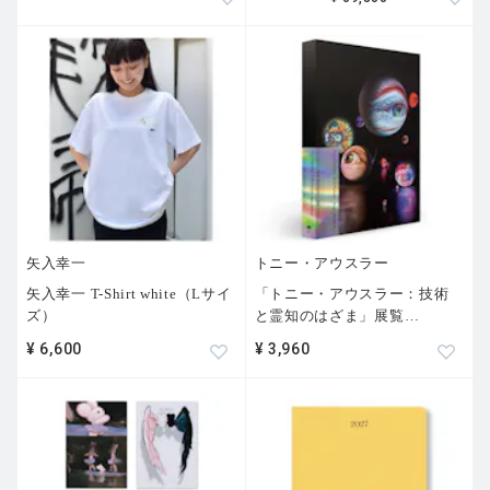
矢入幸一
トニー・アウスラー
矢入幸一 T-Shirt white（Lサイ
「トニー・アウスラー：技術
ズ）
と霊知のはざま」展覧
…
¥ 6,600
¥ 3,960