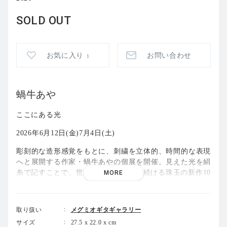
SOLD OUT
お気に入り
お問い合わせ
1
蝸牛あや
ここにある光
2026年6月12日(金)7月4日(土)
彫刻的な造形感覚をもとに、刺繍を立体的、時間的な表現
へと展開する作家・蝸牛あやの個展を開催。見えた光を絹
糸で記すことで、世界の美しさを伝え続ける珠玉の新作10
MORE
点を展示します。
取り扱い
メグミオギタギャラリー
メグミオギタギャラリー
サイズ
27.5 x 22.0 x cm