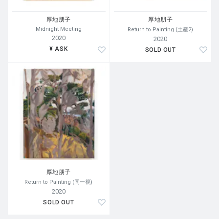
[
Return to Painting]
茨城県の偕楽園の写真が良い絵のような佇まいだったのでモチーフ
厚地朋子
厚地朋子
にしました。しかし、写真の再現がしたいわけではなく、あくまで
Midnight Meeting
Return to Painting (土産2)
2020
2020
も絵に仕立てることに意識を集中させて描きました。
¥ ASK
SOLD OUT
厚地朋子
Return to Painting (同一視)
2020
SOLD OUT