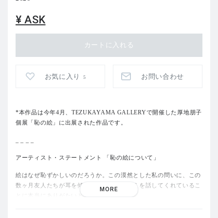
¥ ASK
お気に入り
お問い合わせ
5
*本作品は今年4月、TEZUKAYAMA GALLERYで開催した厚地朋子
個展「恥の絵」に出展された作品です。
_ _ _ _
アーティスト・ステートメント 「恥の絵について」
絵はなぜ恥ずかしいのだろうか。この漠然とした私の問いに、この
数ヶ月友人たちが耳を傾け、それぞれの考えを話してくれているこ
MORE
とに本当にありがたいと思っています。
その中で私は次の３点が私の絵に見られ私自身を恥ずかしくさせて