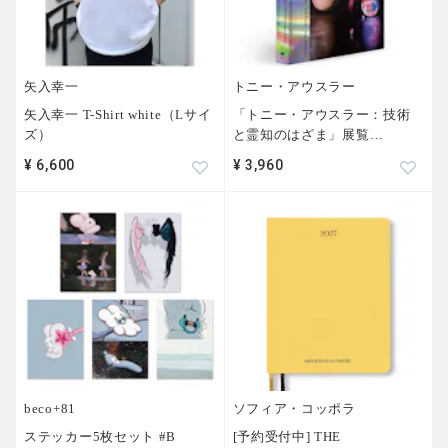
矢入幸一
トニー・アウスラー
矢入幸一 T-Shirt white（Lサイ
「トニー・アウスラー：技術
ズ）
と霊知のはざま」展覧
…
¥ 6,600
¥ 3,960
beco+81
ソフィア・コッポラ
ステッカー5枚セット #B
[予約受付中] THE