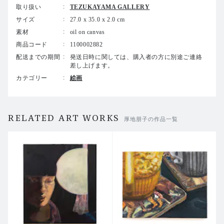
いるものだと仮定しました。①絵が内包する私の内面性 ②絵に仕
取り扱い
TEZUKAYAMA GALLERY
立てることとコンセプトとの不連続 ③描く行為に帰着してしまう
サイズ
27.0 x 35.0 x 2.0 cm
自己完結感。
素材
oil on canvas
結局のところ、私は絵を描きたいから絵を描いている。生活、感
商品コード
1100002882
情、時間や空間、見ることと考えること、それら全てのものから影
配送までの期間
発送日時に関しては、購入者の方に別途ご連絡
響を受け、絵を描いている、ただそれだけのこと。大仰なことは表
差し上げます。
現できなくて、ただそれだけのことであることを認めます。しか
カテゴリー
絵画
し、絵にするということはそう簡単なことではないということも私
は強く意識しています。したがって今回の個展に向けて、まずはし
っかり絵に向かい合おうと思いました。モチーフや風景、コンセプ
RELATED ART WORKS
トというものはきっかけ過ぎず、キャンバスの上でおこる色と線と
厚地朋子の作品一覧
形の出会いや響き合い、筆跡の痕跡から絵が自らの仕上がりを決定
していくような方法で描こうと思いました。加えて、感情という形
のないものを描けるようになりたいと思っています。昔の画家のよ
うに。
センチメンタルでエモーショナル。恥ずかしさを肯定するところか
らスタートです。
_ _ _ _