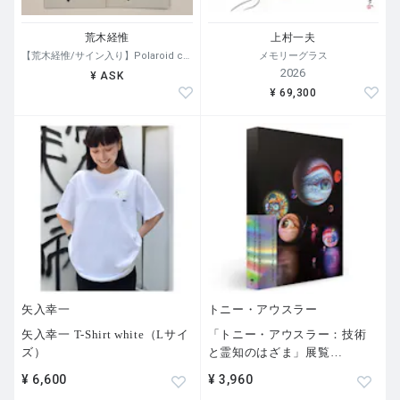
荒木経惟
上村一夫
【荒木経惟/サイン入り】Polaroid collage
メモリーグラス
2026
¥ ASK
¥ 69,300
矢入幸一
トニー・アウスラー
矢入幸一 T-Shirt white（Lサイ
「トニー・アウスラー：技術
ズ）
と霊知のはざま」展覧
…
¥ 6,600
¥ 3,960