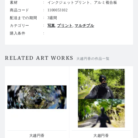
素材
インクジェットプリント、アルミ複合板
商品コード
1100053102
配送までの期間
3週間
カテゴリー
写真
プリント
マルチプル
購入条件
RELATED ART WORKS
大越円香の作品一覧
大越円香
大越円香