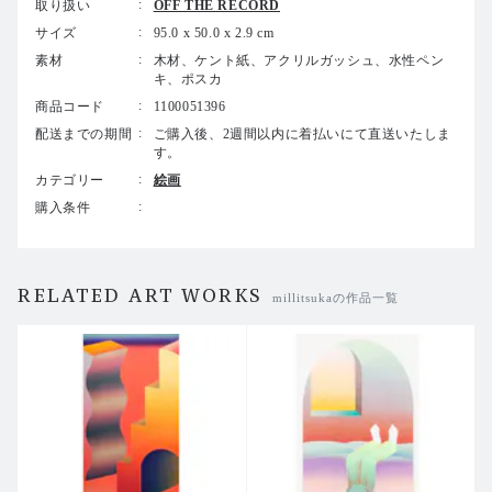
取り扱い
OFF THE RECORD
サイズ
95.0 x 50.0 x 2.9 cm
素材
木材、ケント紙、アクリルガッシュ、水性ペン
キ、ポスカ
商品コード
1100051396
配送までの期間
ご購入後、2週間以内に着払いにて直送いたしま
す。
カテゴリー
絵画
購入条件
RELATED ART WORKS
millitsukaの作品一覧