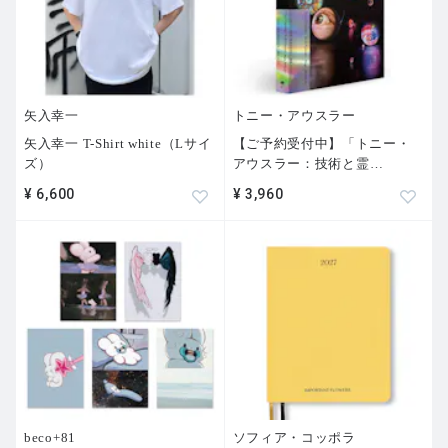
矢入幸一
トニー・アウスラー
矢入幸一 T-Shirt white（Lサイ
【ご予約受付中】「トニー・
ズ）
アウスラー：技術と霊
…
¥ 6,600
¥ 3,960
beco+81
ソフィア・コッポラ