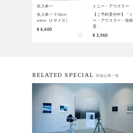
矢入幸一
トニー・アウスラー
矢入幸一 T-Shirt
【ご予約受付中】「
white（Lサイズ）
ー・アウスラー：技
霊
…
¥ 6,600
¥ 3,960
RELATED SPECIAL
関連記事一覧