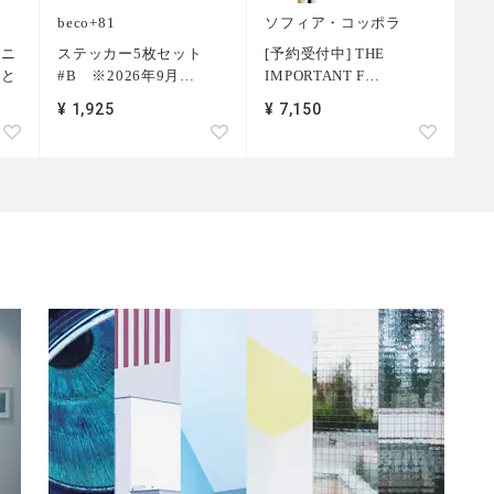
beco+81
ソフィア・コッポラ
トニ
ステッカー5枚セット
[予約受付中] THE
術と
#B ※2026年9月
…
IMPORTANT F
…
¥ 1,925
¥ 7,150