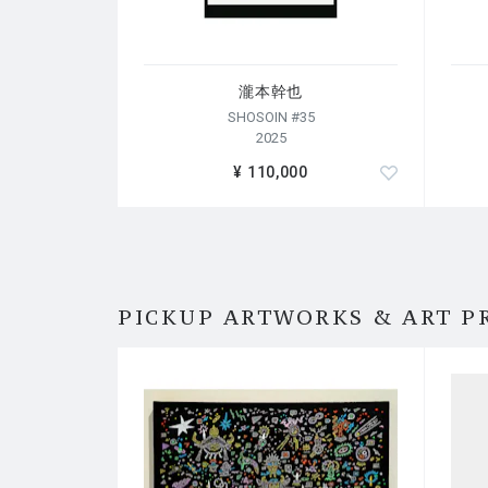
瀧本幹也
SHOSOIN #35
2025
¥ 110,000
PICKUP ARTWORKS & ART P