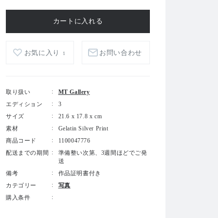
お気に入り
お問い合わせ
1
取り扱い
MT Gallery
エディション
3
サイズ
21.6 x 17.8 x cm
素材
Gelatin Silver Print
商品コード
1100047776
配送までの期間
準備整い次第、3週間ほどでご発
送
備考
作品証明書付き
カテゴリー
写真
購入条件