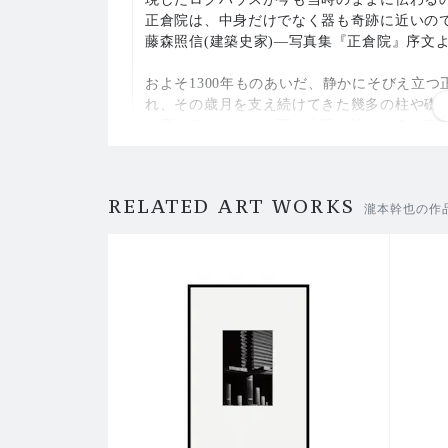
正倉院は、中身だけでなく器も奇跡に近いの
藤森照信(建築史家)―写真集『正倉院』序文
およそ1300年ものあいだ、静かにそびえ立
れ、その歳月を支え続けてきた幾多の柱や礎
り変わることなく、西に太陽が沈むころ、東の
院に向けて光を投じてみた。すると校倉が鋭
た。その鮮明な明暗は、時を超えて新たな表
こうして静かに仰ぎ見ていたのかもし れない
RELATED ART WORKS
—瀧本幹也
瀧本幹也の作