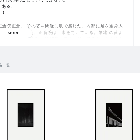
である。
より
つ正倉院正倉。 その姿を間近に肌で感じた。内部に足を踏み入
石に、心が震えた。正倉院は、東を向いている。創建 の昔よ
MORE
空からは月が昇る。 2025年の初め、月の昇る方向から正倉
く浮かび上がり、影は漆黒の闇の中へ静かに沈み込んでいっ
情をもたらした。かつて人々も、月光に浮かび上がるその姿を
。
品一覧